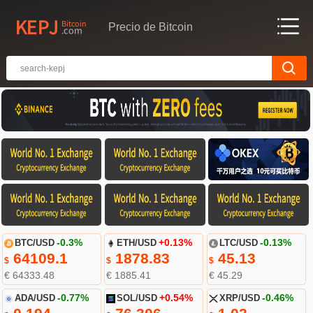
Precio de Bitcoin
BTC/USD
-0.3%
ETH/USD
+0.13%
LTC/USD
-0.13%
64109.1
1878.83
45.13
$
$
$
€ 64333.48
€ 1885.41
€ 45.29
ADA/USD
-0.77%
SOL/USD
+0.54%
XRP/USD
-0.46%