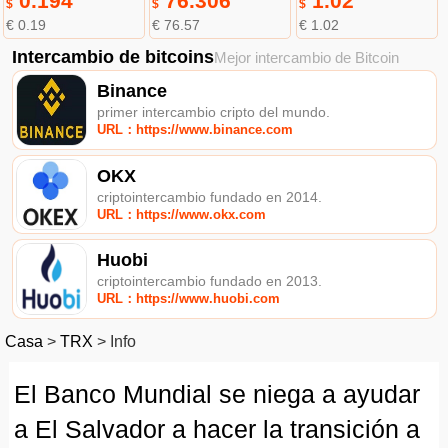
0.194
76.306
1.02
$
$
$
€ 0.19
€ 76.57
€ 1.02
Intercambio de bitcoins
Mejor intercambio de Bitcoin
Binance
primer intercambio cripto del mundo.
URL：https://www.binance.com
OKX
criptointercambio fundado en 2014.
URL：https://www.okx.com
Huobi
criptointercambio fundado en 2013.
URL：https://www.huobi.com
Casa
>
TRX
>
Info
El Banco Mundial se niega a ayudar
a El Salvador a hacer la transición a