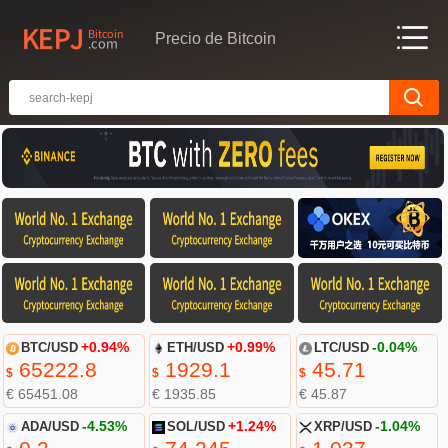
Precio de Bitcoin
BTC/USD
+0.94%
ETH/USD
+0.99%
LTC/USD
-0.04%
65222.8
1929.1
45.71
$
$
$
€ 65451.08
€ 1935.85
€ 45.87
ADA/USD
-4.53%
SOL/USD
+1.24%
XRP/USD
-1.04%