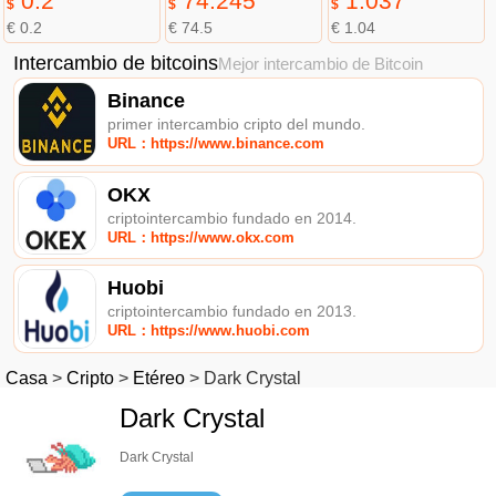
0.2
74.245
1.037
$
$
$
€ 0.2
€ 74.5
€ 1.04
Intercambio de bitcoins
Mejor intercambio de Bitcoin
Binance
primer intercambio cripto del mundo.
URL：https://www.binance.com
OKX
criptointercambio fundado en 2014.
URL：https://www.okx.com
Huobi
criptointercambio fundado en 2013.
URL：https://www.huobi.com
Casa
>
Cripto
>
Etéreo
>
Dark Crystal
Dark Crystal
Dark Crystal