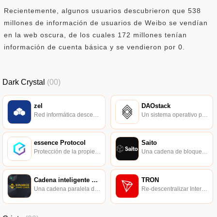
Recientemente, algunos usuarios descubrieron que 538
millones de información de usuarios de Weibo se vendían
en la web oscura, de los cuales 172 millones tenían
información de cuenta básica y se vendieron por 0.
Dark Crystal
(00)
zel
DAOstack
Red informática descentralizada, escalable y de alta disponibilidad.
Un sistema operativo para una nueva forma de organización.
essence Protocol
Saito
Protección de la propiedad intelectual del pan-entretenimiento.
Una cadena de bloques diseñada para manejar terabytes de datos.
Cadena inteligente de Binance
TRON
Una cadena paralela de Binance Chain.
Re-descentralizar Internet.