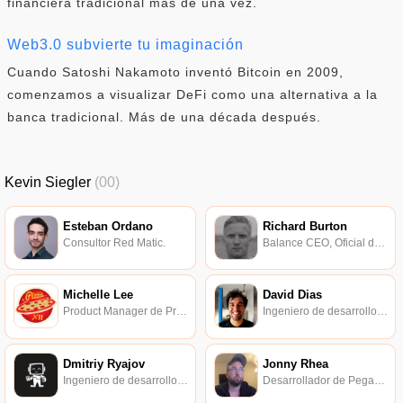
financiera tradicional más de una vez.
Web3.0 subvierte tu imaginación
Cuando Satoshi Nakamoto inventó Bitcoin en 2009,
comenzamos a visualizar DeFi como una alternativa a la
banca tradicional. Más de una década después.
Kevin Siegler
(00)
Esteban Ordano
Richard Burton
Consultor Red Matic.
Balance CEO, Oficial de Fomento de la Comunidad.
Michelle Lee
David Dias
Product Manager de Protocol Labs.
Ingeniero de desarrollo de software peer-to-peer en Protocol Labs.
Dmitriy Ryajov
Jonny Rhea
Ingeniero de desarrollo de Status y Metamask.
Desarrollador de PegaSys Ethereum.