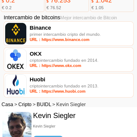
0.2
76.253
1.042
$
$
$
€ 0.2
€ 76.52
€ 1.05
Intercambio de bitcoins
Mejor intercambio de Bitcoin
Binance
primer intercambio cripto del mundo.
URL：https://www.binance.com
OKX
criptointercambio fundado en 2014.
URL：https://www.okx.com
Huobi
criptointercambio fundado en 2013.
URL：https://www.huobi.com
Casa
>
Cripto
>
BUIDL
>
Kevin Siegler
Kevin Siegler
Kevin Siegler