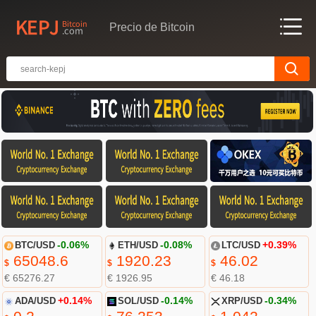
Precio de Bitcoin
BTC/USD
-0.06%
ETH/USD
-0.08%
LTC/USD
+0.39%
65048.6
1920.23
46.02
$
$
$
€ 65276.27
€ 1926.95
€ 46.18
ADA/USD
+0.14%
SOL/USD
-0.14%
XRP/USD
-0.34%