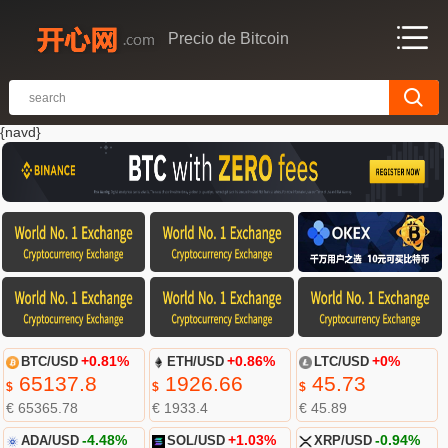
Precio de Bitcoin
{navd}
BTC/USD
+0.81%
ETH/USD
+0.86%
LTC/USD
+0%
65137.8
1926.66
45.73
$
$
$
€ 65365.78
€ 1933.4
€ 45.89
ADA/USD
-4.48%
SOL/USD
+1.03%
XRP/USD
-0.94%