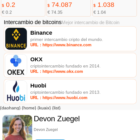
0.2
74.087
1.038
$
$
$
€ 0.2
€ 74.35
€ 1.04
Intercambio de bitcoins
Mejor intercambio de Bitcoin
Binance
primer intercambio cripto del mundo.
URL：https://www.binance.com
OKX
criptointercambio fundado en 2014.
URL：https://www.okx.com
Huobi
criptointercambio fundado en 2013.
URL：https://www.huobi.com
{daohang} {home} {kuaix} {list}
Devon Zuegel
Devon Zuegel