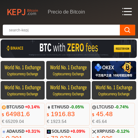
Precio de Bitcoin
BTC/USD
+0.14%
ETH/USD
-0.05%
LTC/USD
-0.74%
64981.6
1916.83
45.48
$
$
$
€ 65209.04
€ 1923.54
€ 45.64
ADA/USD
+0.31%
SOL/USD
+0.09%
XRP/USD
-0.12%