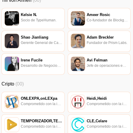
Till von Ahnen
(00)
Kelsie N.
Ameer Rosic
Socio de TypeHuman.
Co-fundador de Blockgeeks.
Shao Jianliang
Adam Breckler
Gerente General de Canaan Technology Blockchain.
Fundador de Prism Labs.
Irene Fucile
Avi Felman
Desarrollo de Negocios Aave.
Jefe de operaciones en BlockTower Capital.
Cripto
(00)
ONLEXPA,onLEXpa
Heidi,Heidi
Comprometido con la investigación de políticas en los campos de las nuevas finanzas, las finanzas internacionales y los mercados financieros.
Comprometido con la investigación de políticas en los campos de las nuevas finanzas, las finanzas internacionales y los mercados financieros.
TEMPORIZADOR,TEMPORIZADOR
CLE,Celare
Comprometido con la investigación de políticas en los campos de las nuevas finanzas, las finanzas internacionales y los mercados financieros.
Comprometido con la investigación de políticas en los campos de las nuevas finanzas, las finanzas internacionales y los mercados financieros.