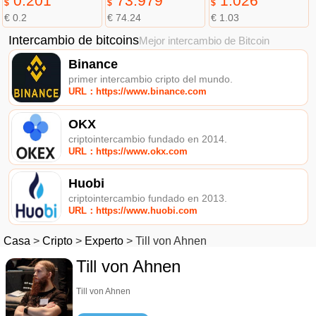
0.201
73.979
1.026
$
$
$
€ 0.2
€ 74.24
€ 1.03
Intercambio de bitcoins
Mejor intercambio de Bitcoin
Binance
primer intercambio cripto del mundo.
URL：https://www.binance.com
OKX
criptointercambio fundado en 2014.
URL：https://www.okx.com
Huobi
criptointercambio fundado en 2013.
URL：https://www.huobi.com
Casa
>
Cripto
>
Experto
>
Till von Ahnen
Till von Ahnen
Till von Ahnen