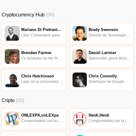
Cryptocurrency Hub
(00)
Mariano Di Pietrantonio
Brady Swenson
Líder Comunitario para MakerDAO Latinoamérica.
Director de Tecnología en Rewire.News, también presenta el podcast Citizen Bitcoin.
Brendan Farmer
Daniel Larimer
Co-fundador de Mir Protocol.
Bytemaster, genio técnico, idiota operacional, fundador de BitShares.
Chris Hutchinson
Chris Connolly
Líder de la comunidad de la Fundación Web3.
Diseñador de Google.
Cripto
(00)
ONLEXPA,onLEXpa
Heidi,Heidi
Comprometido con la investigación de políticas en los campos de las nuevas finanzas, las finanzas internacionales y los mercados financieros.
Comprometido con la investigación de políticas en los campos de las nuevas finanzas, las finanzas internacionales y los mercados financieros.