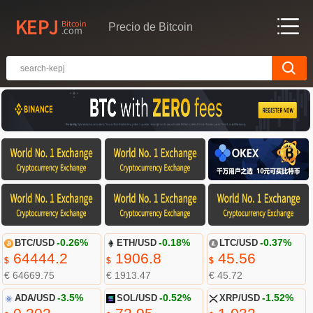
Precio de Bitcoin
BTC/USD
-0.26%
ETH/USD
-0.18%
LTC/USD
-0.37%
64444.2
1906.8
45.56
$
$
$
€ 64669.75
€ 1913.47
€ 45.72
ADA/USD
-3.5%
SOL/USD
-0.52%
XRP/USD
-1.52%