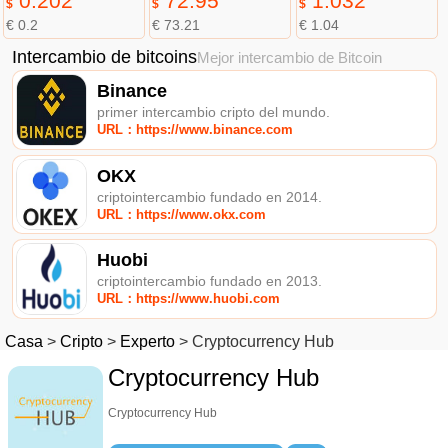
0.202
72.95
1.032
$
$
$
€ 0.2
€ 73.21
€ 1.04
Intercambio de bitcoins
Mejor intercambio de Bitcoin
Binance
primer intercambio cripto del mundo.
URL：https://www.binance.com
OKX
criptointercambio fundado en 2014.
URL：https://www.okx.com
Huobi
criptointercambio fundado en 2013.
URL：https://www.huobi.com
Casa
>
Cripto
>
Experto
>
Cryptocurrency Hub
Cryptocurrency Hub
Cryptocurrency Hub