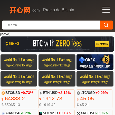
Precio de Bitcoin
{navd}
BTC/USD
+0.73%
ETH/USD
+2.12%
LTC/USD
+0.09%
64838.2
1912.73
45.05
$
$
$
€ 65065.13
€ 1919.42
€ 45.21
ADA/USD
-0.5%
SOL/USD
+0.13%
XRP/USD
-0.96%