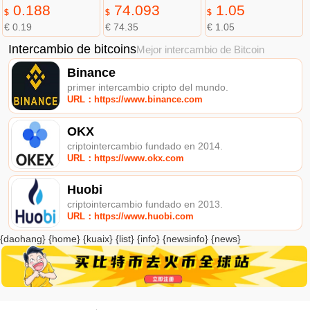
0.188
74.093
1.05
$
$
$
€ 0.19
€ 74.35
€ 1.05
Intercambio de bitcoins
Mejor intercambio de Bitcoin
Binance
primer intercambio cripto del mundo.
URL：https://www.binance.com
OKX
criptointercambio fundado en 2014.
URL：https://www.okx.com
Huobi
criptointercambio fundado en 2013.
URL：https://www.huobi.com
{daohang} {home} {kuaix} {list} {info} {newsinfo} {news}