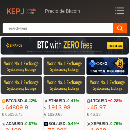
Precio de Bitcoin
BTC/USD
-0.42%
ETH/USD
-0.41%
LTC/USD
+0.28%
64809.9
1913.98
45.97
$
$
$
€ 65036.73
€ 1920.68
€ 46.13
ADA/USD
-0.67%
SOL/USD
-0.49%
XRP/USD
-0.79%