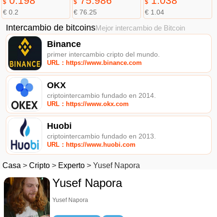
0.198
75.986
1.038
$
$
$
€ 0.2
€ 76.25
€ 1.04
Intercambio de bitcoins
Mejor intercambio de Bitcoin
Binance
primer intercambio cripto del mundo.
URL：https://www.binance.com
OKX
criptointercambio fundado en 2014.
URL：https://www.okx.com
Huobi
criptointercambio fundado en 2013.
URL：https://www.huobi.com
Casa
>
Cripto
>
Experto
>
Yusef Napora
Yusef Napora
Yusef Napora