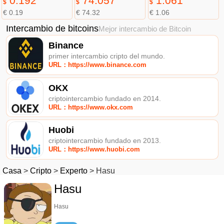
0.192
74.057
1.061
$
$
$
€ 0.19
€ 74.32
€ 1.06
Intercambio de bitcoins
Mejor intercambio de Bitcoin
Binance
primer intercambio cripto del mundo.
URL：https://www.binance.com
OKX
criptointercambio fundado en 2014.
URL：https://www.okx.com
Huobi
criptointercambio fundado en 2013.
URL：https://www.huobi.com
Casa
>
Cripto
>
Experto
>
Hasu
Hasu
Hasu