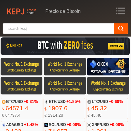
Precio de Bitcoin
BTC/USD
+0.31%
ETH/USD
+1.85%
LTC/USD
+0.69%
64571.4
1907.6
45.32
$
$
$
€ 64797.4
€ 1914.28
€ 45.48
ADA/USD
+1.48%
SOL/USD
+0.08%
XRP/USD
+0.08%