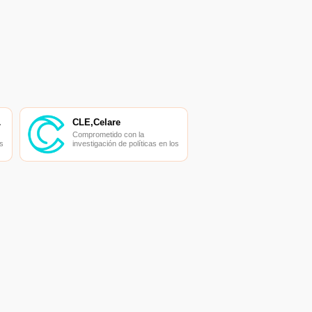
ADOR
CLE,Celare
Comprometido con la
s
investigación de políticas en los
campos de las nuevas
finanzas, las finanzas
s
internacionales y los mercados
financieros.