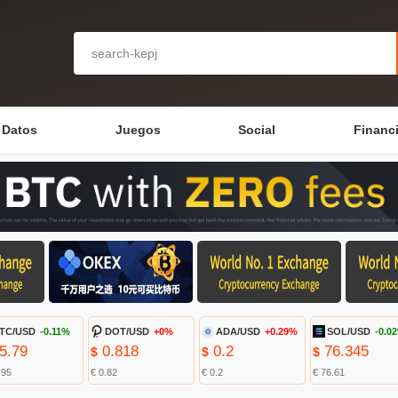
Datos
Juegos
Social
Financ
TC/USD
-0.11%
DOT/USD
+0%
ADA/USD
+0.29%
SOL/USD
-0.0
5.79
0.818
0.2
76.345
$
$
$
.95
€ 0.82
€ 0.2
€ 76.61