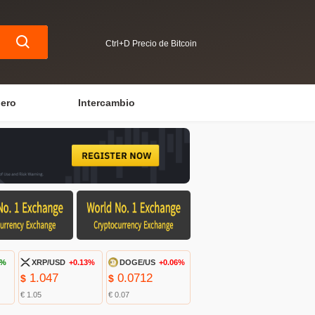
Ctrl+D Precio de Bitcoin
iero
Intercambio
2%
XRP/USD
+0.13%
DOGE/US
+0.06%
1.047
0.0712
$
$
€ 1.05
€ 0.07