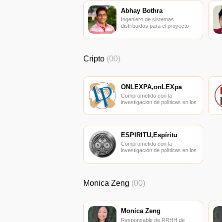
Abhay Bothra
Ingeniero de sistemas
distribuidos para el proyecto
blockchain de Facebook.
Cripto
(00)
ONLEXPA,onLEXpa
Comprometido con la
investigación de políticas en los
campos de las nuevas
finanzas, las finanzas
internacionales y los mercados
financieros.
ESPÍRITU,Espíritu
Comprometido con la
investigación de políticas en los
campos de las nuevas
finanzas, las finanzas
internacionales y los mercados
financieros.
Monica Zeng
(00)
Monica Zeng
Responsable de RRHH de