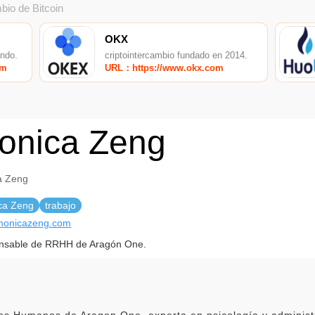
bio de Bitcoin
OKX
undo.
criptointercambio fundado en 2014.
om
URL：https://www.okx.com
onica Zeng
a Zeng
ca Zeng
trabajo
/monicazeng.com
nsable de RRHH de Aragón One.
s Humanos de Aragon One, experta en psicología y administra