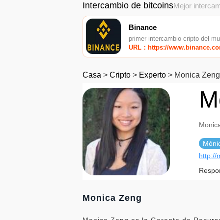
Intercambio de bitcoins
Mejor intercam
Binance
primer intercambio cripto del m
URL：https://www.binance.c
Casa
>
Cripto
>
Experto
>
Monica Zeng
M
Monic
Móni
http:/
Respo
Monica Zeng
Monica Zeng es la Gerente de Recurso