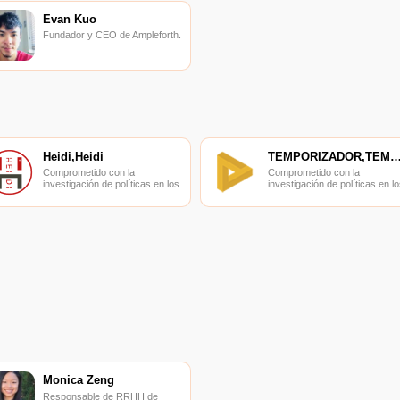
Evan Kuo
Fundador y CEO de Ampleforth.
Heidi,Heidi
TEMPORIZADOR,TEMPORIZ
Comprometido con la
Comprometido con la
investigación de políticas en los
investigación de políticas en lo
campos de las nuevas
campos de las nuevas
finanzas, las finanzas
finanzas, las finanzas
internacionales y los mercados
internacionales y los mercado
financieros.
financieros.
Monica Zeng
Responsable de RRHH de