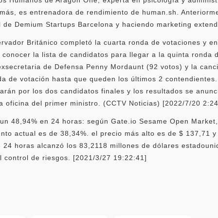
ás, es entrenadora de rendimiento de human.sh. Anteriormen
l de Demium Startups Barcelona y haciendo marketing extend
ervador Británico completó la cuarta ronda de votaciones y en
conocer la lista de candidatos para llegar a la quinta ronda d
exsecretaria de Defensa Penny Mordaunt (92 votos) y la cancil
da de votación hasta que queden los últimos 2 contendientes
rán por los dos candidatos finales y los resultados se anunc
a oficina del primer ministro. (CCTV Noticias) [2022/7/20 2:24
 un 48,94% en 24 horas: según Gate.io Sesame Open Market, 
 actual es de 38,34%. el precio más alto es de $ 137,71 y e
 24 horas alcanzó los 83,2118 millones de dólares estadoun
 control de riesgos. [2021/3/27 19:22:41]