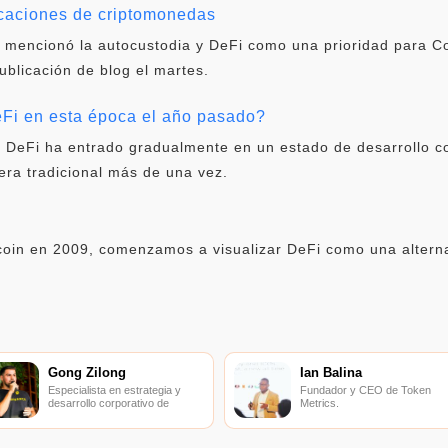
icaciones de criptomonedas
 mencionó la autocustodia y DeFi como una prioridad para C
publicación de blog el martes.
i en esta época el año pasado?
, DeFi ha entrado gradualmente en un estado de desarrollo c
era tradicional más de una vez.
oin en 2009, comenzamos a visualizar DeFi como una alternat
Gong Zilong
Ian Balina
Especialista en estrategia y
Fundador y CEO de Token
desarrollo corporativo de
Metrics.
Binance.