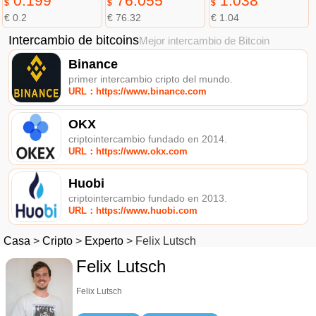
0.199
76.055
1.038
$
$
$
€ 0.2
€ 76.32
€ 1.04
Intercambio de bitcoins
Mejor intercambio de Bitcoin
Binance
primer intercambio cripto del mundo.
URL：https://www.binance.com
OKX
criptointercambio fundado en 2014.
URL：https://www.okx.com
Huobi
criptointercambio fundado en 2013.
URL：https://www.huobi.com
Casa
>
Cripto
>
Experto
>
Felix Lutsch
Felix Lutsch
Felix Lutsch