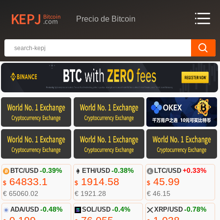
Precio de Bitcoin
BTC/USD
-0.39%
ETH/USD
-0.38%
LTC/USD
+0.33%
64833.1
1914.58
45.99
$
$
$
€ 65060.02
€ 1921.28
€ 46.15
ADA/USD
-0.48%
SOL/USD
-0.4%
XRP/USD
-0.78%