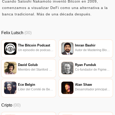
Cuando Satoshi Nakamoto inventó Bitcoin en 2009,
comenzamos a visualizar DeFi como una alternativa a la
banca tradicional. Más de una década después.
Felix Lutsch
(00)
The Bitcoin Podcast
Imran Bashir
Un episodio de podcast de bitcoin y blockchain de formato largo.
Autor de Mastering Blockchain.
David Golub
Ryan Funduk
Miembro del Stanford Blockchain Club.
Co-fundador de Figment Networks.
Ece Belgin
Alan Shaw
Líder del Comité de Becarios de Ethereum Devcon.
Desarrollador principal de IPFS.
Cripto
(00)