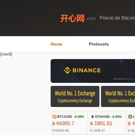
Precio de Bitcoi
Home
Protocolo
{navd}
BTC/USD
-0.38%
ETH/USD
-0.44%
L
64365.7
1901.81
4
$
$
$
€ 64590.98
€ 1908.47
€ 45