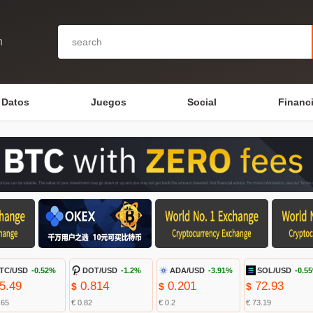
n
Datos
Juegos
Social
Financ
TC/USD
-0.52%
DOT/USD
-1.2%
ADA/USD
-3.91%
SOL/USD
-0.5
5.49
0.814
0.201
72.93
$
$
$
.65
€ 0.82
€ 0.2
€ 73.19