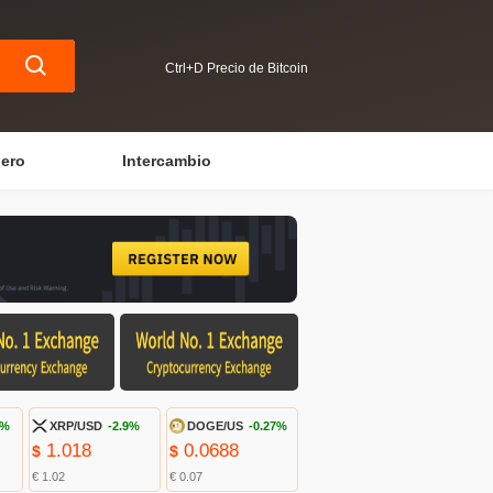
Ctrl+D Precio de Bitcoin
iero
Intercambio
5%
XRP/USD
-2.9%
DOGE/US
-0.27%
1.018
0.0688
$
$
€ 1.02
€ 0.07