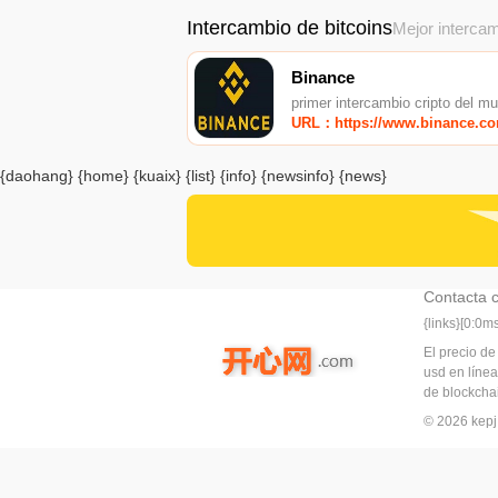
Intercambio de bitcoins
Mejor intercam
Binance
primer intercambio cripto del m
URL：https://www.binance.c
{daohang} {home} {kuaix} {list} {info} {newsinfo} {news}
Contacta 
{links}[0:0
El precio de
usd en línea
de blockchai
© 2026 ke