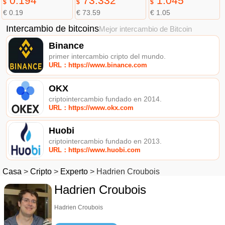
0.194
73.332
1.045
$
$
$
€ 0.19
€ 73.59
€ 1.05
Intercambio de bitcoins
Mejor intercambio de Bitcoin
Binance
primer intercambio cripto del mundo.
URL：https://www.binance.com
OKX
criptointercambio fundado en 2014.
URL：https://www.okx.com
Huobi
criptointercambio fundado en 2013.
URL：https://www.huobi.com
Casa
>
Cripto
>
Experto
>
Hadrien Croubois
Hadrien Croubois
Hadrien Croubois