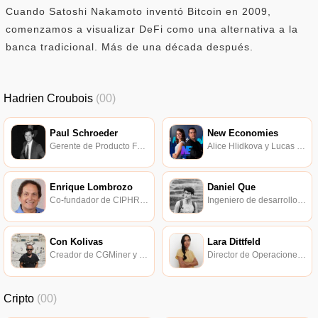
Cuando Satoshi Nakamoto inventó Bitcoin en 2009,
comenzamos a visualizar DeFi como una alternativa a la
banca tradicional. Más de una década después.
Hadrien Croubois
(00)
Paul Schroeder
New Economies
Gerente de Producto FRACTAL.
Alice Hlidkova y Lucas Cervigni entrevistan a expertos en blockchain.
Enrique Lombrozo
Daniel Que
Co-fundador de CIPHREX.
Ingeniero de desarrollo de software Coinbase.
Con Kolivas
Lara Dittfeld
Creador de CGMiner y CKPool.
Director de Operaciones, Mangrovia Blockchain Solutions.
Cripto
(00)