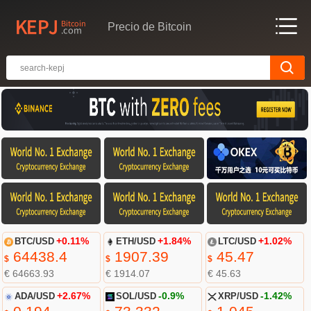
Precio de Bitcoin
BTC/USD
+0.11%
ETH/USD
+1.84%
LTC/USD
+1.02%
64438.4
1907.39
45.47
$
$
$
€ 64663.93
€ 1914.07
€ 45.63
ADA/USD
+2.67%
SOL/USD
-0.9%
XRP/USD
-1.42%