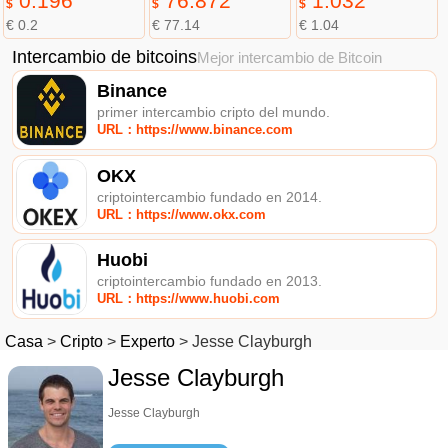
0.196
76.872
1.032
$
$
$
€ 0.2
€ 77.14
€ 1.04
Intercambio de bitcoins
Mejor intercambio de Bitcoin
Binance
primer intercambio cripto del mundo.
URL：https://www.binance.com
OKX
criptointercambio fundado en 2014.
URL：https://www.okx.com
Huobi
criptointercambio fundado en 2013.
URL：https://www.huobi.com
Casa
>
Cripto
>
Experto
>
Jesse Clayburgh
Jesse Clayburgh
Jesse Clayburgh