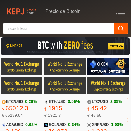
Precio de Bitcoin
BTC/USD
-0.28%
ETH/USD
-0.56%
LTC/USD
-2.09%
65012.3
1915
45.42
$
$
$
€ 65239.84
€ 1921.7
€ 45.58
ADA/USD
-0.62%
SOL/USD
-0.64%
XRP/USD
-1.08%