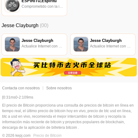
ESPÍRITU,Espíritu
Comprometido con la investigación de políticas en los campos de las nuevas finanzas, las finanzas internacionales y los mercados financieros.
Jesse Clayburgh
(00)
Jesse Clayburgh
Jesse Clayburgh
Actualice Internet con Protocol Labs, Filecoin y CoinList.
Actualice Internet con Protocol Labs, Filecoin y CoinList.
Contacta con nosotros
Sobre nosotros
[0:31ms0-2:109ms
El precio de Bitcoin proporciona una consulta de precios de bitcoin en línea en
tiempo real, el último precio de bitcoin hoy en vivo, precio de btc usd en línea,
btc a usd en vivo, recomienda el mejor intercambio de bitcoin y recopila la
información más reciente de bitcoin y proyectos populares de blockchain,
descarga de la aplicación de billetera bitcoin .
© 2026 kepj.com
Precio de Bitcoin