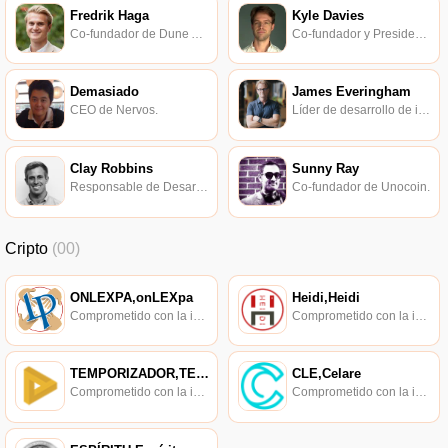
Fredrik Haga
Kyle Davies
Co-fundador de Dune Analytics.
Co-fundador y Presidente de Three Arrows Capital.
Demasiado
James Everingham
CEO de Nervos.
Líder de desarrollo de ingeniería para el proyecto blockchain de Facebook.
Clay Robbins
Sunny Ray
Responsable de Desarrollo de Ecosistemas 0x.
Co-fundador de Unocoin.
Cripto
(00)
ONLEXPA,onLEXpa
Heidi,Heidi
Comprometido con la investigación de políticas en los campos de las nuevas finanzas, las finanzas internacionales y los mercados financieros.
Comprometido con la investigación de políticas en los campos de las nuevas finanzas, las finanzas internacionales y los mercados financieros.
TEMPORIZADOR,TEMPORIZADOR
CLE,Celare
Comprometido con la investigación de políticas en los campos de las nuevas finanzas, las finanzas internacionales y los mercados financieros.
Comprometido con la investigación de políticas en los campos de las nuevas finanzas, las finanzas internacionales y los mercados financieros.