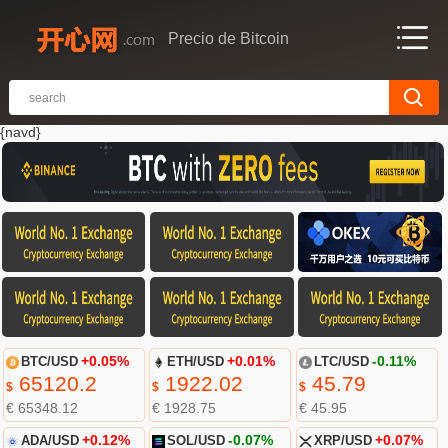
Precio de Bitcoin
{navd}
BTC/USD
+0.05%
ETH/USD
+0.01%
LTC/USD
-0.11%
65120.2
1922.02
45.79
$
$
$
€ 65348.12
€ 1928.75
€ 45.95
ADA/USD
+0.12%
SOL/USD
-0.07%
XRP/USD
+0.07%