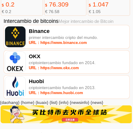
0.2
76.309
1.047
$
$
$
€ 0.2
€ 76.58
€ 1.05
Intercambio de bitcoins
Mejor intercambio de Bitcoin
Binance
primer intercambio cripto del mundo.
URL：https://www.binance.com
OKX
criptointercambio fundado en 2014.
URL：https://www.okx.com
Huobi
criptointercambio fundado en 2013.
URL：https://www.huobi.com
{daohang} {home} {kuaix} {list} {info} {newsinfo} {news}