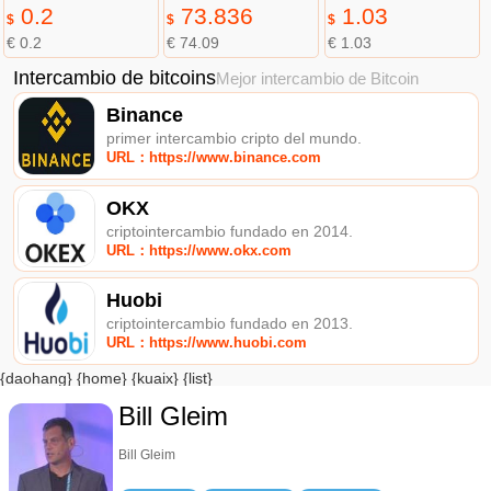
0.2
73.836
1.03
$
$
$
€ 0.2
€ 74.09
€ 1.03
Intercambio de bitcoins
Mejor intercambio de Bitcoin
Binance
primer intercambio cripto del mundo.
URL：https://www.binance.com
OKX
criptointercambio fundado en 2014.
URL：https://www.okx.com
Huobi
criptointercambio fundado en 2013.
URL：https://www.huobi.com
{daohang} {home} {kuaix} {list}
Bill Gleim
Bill Gleim