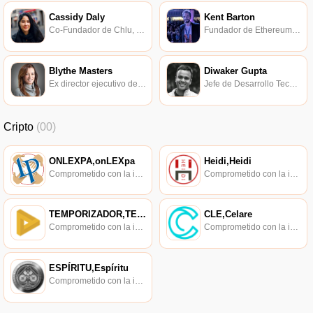
Cassidy Daly
Kent Barton
Co-Fundador de Chlu, Centrifuge Token Design y Consultor de Blockchain.
Fundador de Ethereum Denver.
Blythe Masters
Diwaker Gupta
Ex director ejecutivo de Digital Asset Holdings.
Jefe de Desarrollo Tecnológico de Blockstack.
Cripto
(00)
ONLEXPA,onLEXpa
Heidi,Heidi
Comprometido con la investigación de políticas en los campos de las nuevas finanzas, las finanzas internacionales y los mercados financieros.
Comprometido con la investigación de políticas en los campos de las nuevas finanzas, las finanzas internacionales y los mercados financieros.
TEMPORIZADOR,TEMPORIZADOR
CLE,Celare
Comprometido con la investigación de políticas en los campos de las nuevas finanzas, las finanzas internacionales y los mercados financieros.
Comprometido con la investigación de políticas en los campos de las nuevas finanzas, las finanzas internacionales y los mercados financieros.
ESPÍRITU,Espíritu
Comprometido con la investigación de políticas en los campos de las nuevas finanzas, las finanzas internacionales y los mercados financieros.