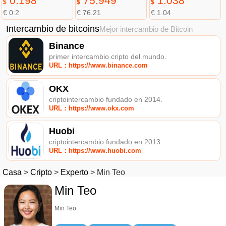
0.198
75.949
1.038
$
$
$
€ 0.2
€ 76.21
€ 1.04
Intercambio de bitcoins
Mejor intercambio de Bitcoin
Binance
primer intercambio cripto del mundo.
URL：https://www.binance.com
OKX
criptointercambio fundado en 2014.
URL：https://www.okx.com
Huobi
criptointercambio fundado en 2013.
URL：https://www.huobi.com
Casa
>
Cripto
>
Experto
>
Min Teo
Min Teo
Min Teo