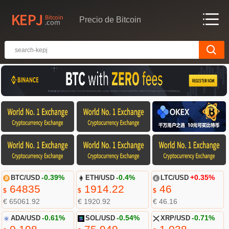
Precio de Bitcoin
BTC/USD
-0.39%
ETH/USD
-0.4%
LTC/USD
+0.35%
64835
1914.22
46
$
$
$
€ 65061.92
€ 1920.92
€ 46.16
ADA/USD
-0.61%
SOL/USD
-0.54%
XRP/USD
-0.71%