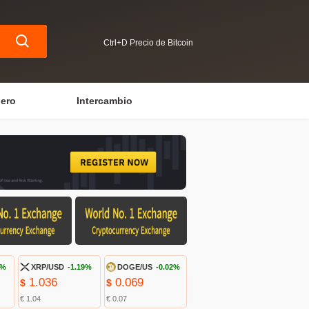
Ctrl+D Precio de Bitcoin
iero
Intercambio
8%
XRP/USD
-1.19%
DOGE/US
-0.02%
1.036
0.069
$
$
€ 1.04
€ 0.07