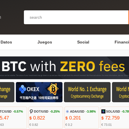
n
Datos
Juegos
Social
Financ
TC/USD
-0.57%
DOT/USD
-0.25%
ADA/USD
-3.98%
SOL/USD
-0.7
5.47
0.822
0.201
72.759
$
$
$
.63
€ 0.82
€ 0.2
€ 73.01