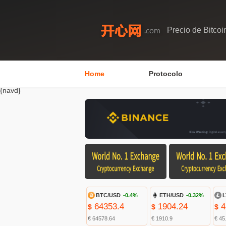
Precio de Bitcoi
Home
Protocolo
{navd}
BTC/USD
-0.4%
ETH/USD
-0.32%
L
64353.4
1904.24
4
$
$
$
€ 64578.64
€ 1910.9
€ 45