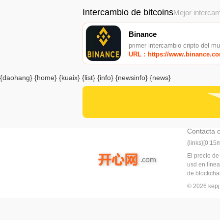
Intercambio de bitcoins
Mejor intercam
Binance
primer intercambio cripto del m
URL：https://www.binance.c
{daohang} {home} {kuaix} {list} {info} {newsinfo} {news}
Contacta 
{links}[0:1
El precio de
usd en línea
de blockchai
© 2026 ke