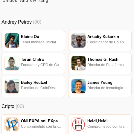
Unidos, Andrew Yang.
Andrey Petrov
(00)
Elaine Ou
Arkadiy Kukarkin
Tener moneda, iniciar un negocio y la civilización humana.
Coordinador de Colaboración Distribuida de Protocol Labs.
Tarun Chitra
Thomas G. Rush
Fundador y CEO de Gauntlet Networks.
Director de Plataforma en ConsenSys Labs.
Bailey Reutzel
James Young
Exeditor de CoinDesk.
Director de tecnología abreviado.
Cripto
(00)
ONLEXPA,onLEXpa
Heidi,Heidi
Comprometido con la investigación de políticas en los campos de las nuevas finanzas, las finanzas internacionales y los mercados financieros.
Comprometido con la investigación de políticas en los campos de las nuevas finanzas, las finanzas internacionales y los mercados financieros.