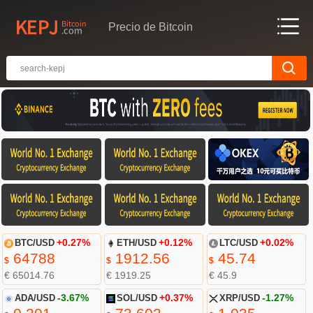
Precio de Bitcoin
BTC/USD
+0.27%
ETH/USD
+0.12%
LTC/USD
+0.02%
64788
1912.56
45.74
$
$
$
€ 65014.76
€ 1919.25
€ 45.9
ADA/USD
-3.67%
SOL/USD
+0.37%
XRP/USD
-1.27%