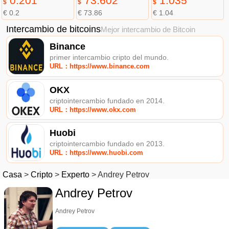
0.201
73.602
1.035
$
$
$
€ 0.2
€ 73.86
€ 1.04
Intercambio de bitcoins
Mejor intercambio de Bitcoin
Binance
primer intercambio cripto del mundo.
URL：https://www.binance.com
OKX
criptointercambio fundado en 2014.
URL：https://www.okx.com
Huobi
criptointercambio fundado en 2013.
URL：https://www.huobi.com
Casa
>
Cripto
>
Experto
>
Andrey Petrov
Andrey Petrov
Andrey Petrov