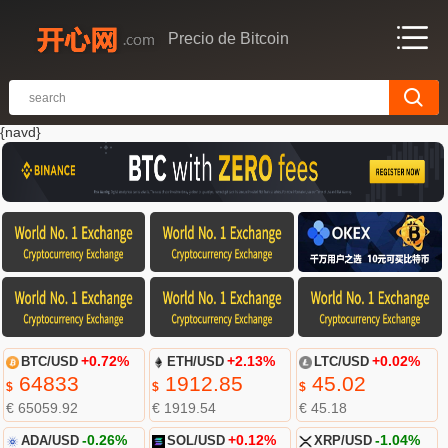
Precio de Bitcoin
{navd}
BTC/USD
+0.72%
ETH/USD
+2.13%
LTC/USD
+0.02%
64833
1912.85
45.02
$
$
$
€ 65059.92
€ 1919.54
€ 45.18
ADA/USD
-0.26%
SOL/USD
+0.12%
XRP/USD
-1.04%