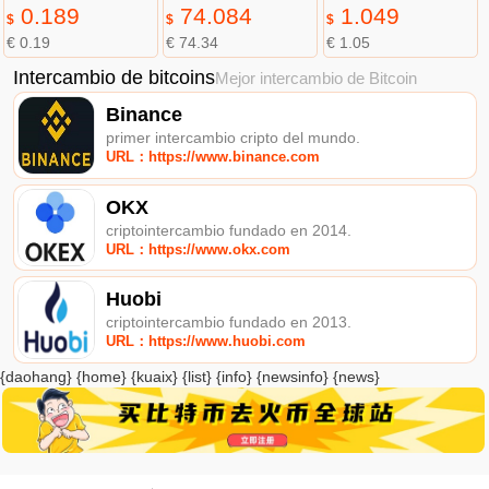
0.189
74.084
1.049
$
$
$
€ 0.19
€ 74.34
€ 1.05
Intercambio de bitcoins
Mejor intercambio de Bitcoin
Binance
primer intercambio cripto del mundo.
URL：https://www.binance.com
OKX
criptointercambio fundado en 2014.
URL：https://www.okx.com
Huobi
criptointercambio fundado en 2013.
URL：https://www.huobi.com
{daohang} {home} {kuaix} {list} {info} {newsinfo} {news}