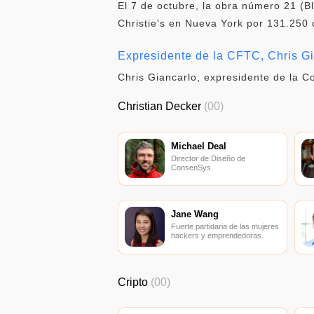
El 7 de octubre, la obra número 21 (Bl
Christie's en Nueva York por 131.250 
Expresidente de la CFTC, Chris Gi
Chris Giancarlo, expresidente de la 
Christian Decker
(00)
Michael Deal
Director de Diseño de
ConsenSys.
Jane Wang
Fuerte partidaria de las mujeres
hackers y emprendedoras.
Cripto
(00)