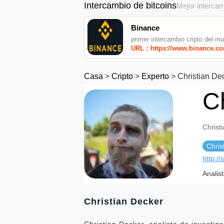
Intercambio de bitcoins
Mejor intercam
Binance
primer intercambio cripto del m
URL：https://www.binance.c
Casa
>
Cripto
>
Experto
>
Christian De
C
Christ
Chris
http://
Analis
Christian Decker
Christian Decker, analista de investi