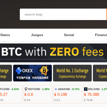
Datos
Juegos
Social
Financ
TC/USD
-2.41%
DOT/USD
-1.36%
ADA/USD
-0.71%
SOL/USD
-1.2
5.27
0.8
0.196
76.388
$
$
$
.43
€ 0.8
€ 0.2
€ 76.66