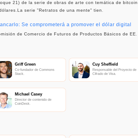
oque 21) de la serie de obras de arte con temática de bitcoin
dólares.La serie "Retratos de una mente" tien.
ancarlo: Se comprometerá a promover el dólar digital
Comisión de Comercio de Futuros de Productos Básicos de EE
Griff Green
Cuy Sheffield
Co-fundador de Commons
Responsable del Proyecto de
Stack.
Cifrado de Visa.
Michael Casey
Director de contenido de
CoinDesk.