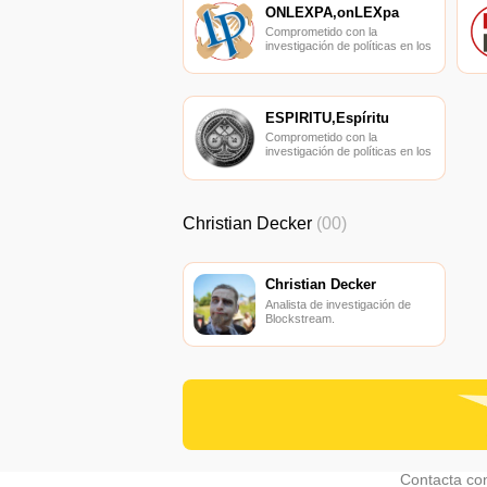
ONLEXPA,onLEXpa
Comprometido con la
investigación de políticas en los
campos de las nuevas
finanzas, las finanzas
internacionales y los mercados
financieros.
ESPÍRITU,Espíritu
Comprometido con la
investigación de políticas en los
campos de las nuevas
finanzas, las finanzas
internacionales y los mercados
financieros.
Christian Decker
(00)
Christian Decker
Analista de investigación de
Blockstream.
Contacta co