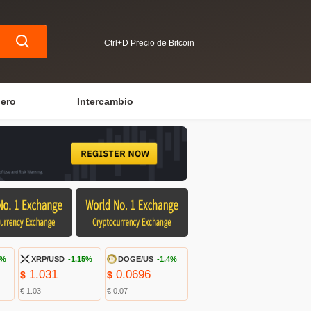
Ctrl+D Precio de Bitcoin
iero
Intercambio
7%
XRP/USD
-1.15%
DOGE/US
-1.4%
1.031
0.0696
$
$
€ 1.03
€ 0.07