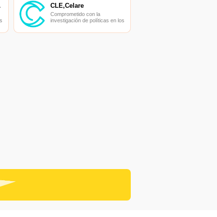
ADOR
CLE,Celare
Comprometido con la
s
investigación de políticas en los
campos de las nuevas
finanzas, las finanzas
s
internacionales y los mercados
financieros.