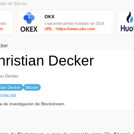
bio de Bitcoin
OKX
undo.
criptointercambio fundado en 2014.
om
URL：https://www.okx.com
cker
hristian Decker
ian Decker
tian Decker
Bitcoin
snyke.net
ta de investigación de Blockstream.
gación de Blockstream, a menudo conocido como "Dr. Bitcoin", 