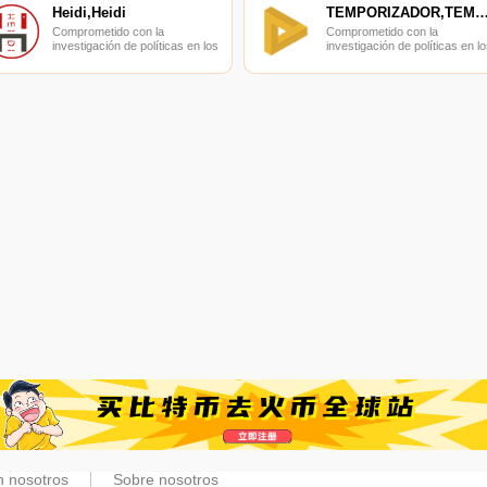
Heidi,Heidi
TEMPORIZADOR,TEMPORIZ
Comprometido con la
Comprometido con la
investigación de políticas en los
investigación de políticas en lo
campos de las nuevas
campos de las nuevas
finanzas, las finanzas
finanzas, las finanzas
internacionales y los mercados
internacionales y los mercado
financieros.
financieros.
n nosotros
Sobre nosotros