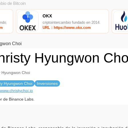
bio de Bitcoin
OKX
undo.
criptointercambio fundado en 2014.
om
URL：https://www.okx.com
ngwon Choi
hristy Hyungwon Cho
y Hyungwon Choi
sty Hyungwon Choi
Inversiones
/www.christychoi.io
or de Binance Labs.
 de Binance Labs, responsable de la inversión e incubación d