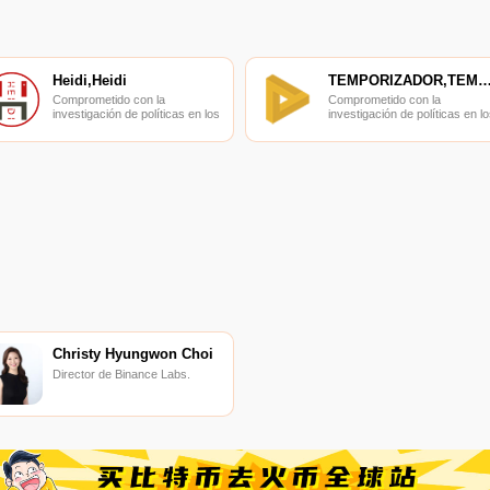
Heidi,Heidi
TEMPORIZADOR,TEMPORIZ
Comprometido con la
Comprometido con la
investigación de políticas en los
investigación de políticas en lo
campos de las nuevas
campos de las nuevas
finanzas, las finanzas
finanzas, las finanzas
internacionales y los mercados
internacionales y los mercado
financieros.
financieros.
Christy Hyungwon Choi
Director de Binance Labs.