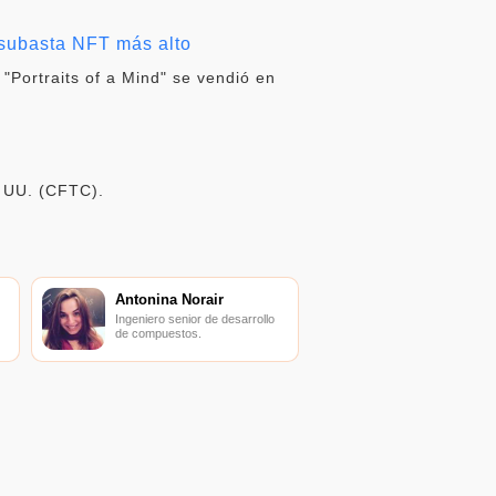
e subasta NFT más alto
 "Portraits of a Mind" se vendió en
. UU. (CFTC).
Antonina Norair
Ingeniero senior de desarrollo
de compuestos.