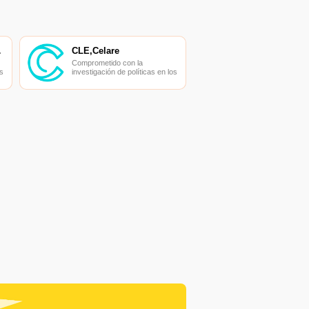
ADOR
CLE,Celare
Comprometido con la
s
investigación de políticas en los
campos de las nuevas
finanzas, las finanzas
s
internacionales y los mercados
financieros.