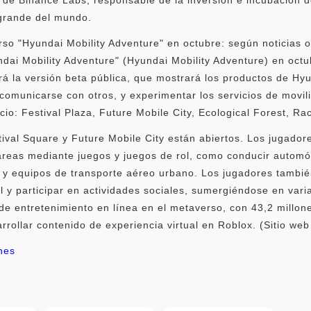
grande del mundo.
so "Hyundai Mobility Adventure" en octubre: según noticias o
dai Mobility Adventure" (Hyundai Mobility Adventure) en octu
á la versión beta pública, que mostrará los productos de Hyu
 comunicarse con otros, y experimentar los servicios de movil
io: Festival Plaza, Future Mobile City, Ecological Forest, R
stival Square y Future Mobile City están abiertos. Los jugad
 tareas mediante juegos y juegos de rol, como conducir aut
s y equipos de transporte aéreo urbano. Los jugadores tambié
 y participar en actividades sociales, sumergiéndose en varia
e entretenimiento en línea en el metaverso, con 43,2 millone
ollar contenido de experiencia virtual en Roblox. (Sitio web 
nes