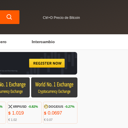
Ctrl+D Precio de Bitcoin
iero
Intercambio
5%
XRP/USD
-0.82%
DOGE/US
-0.27%
1.019
0.0697
$
$
€ 1.02
€ 0.07