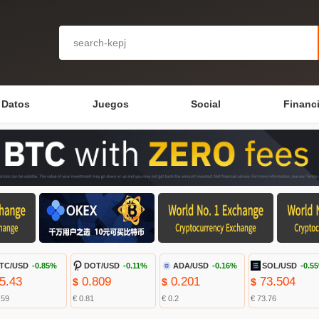
Datos
Juegos
Social
Financ
TC/USD
-0.85%
DOT/USD
-0.11%
ADA/USD
-0.16%
SOL/USD
-0.5
5.43
0.809
0.201
73.504
$
$
$
.59
€ 0.81
€ 0.2
€ 73.76