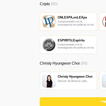
Cripto
(00)
ONLEXPA,onLEXpa
Comprometido con la
investigación de políticas en los
campos de las nuevas
finanzas, las finanzas
internacionales y los mercados
financieros.
ESPÍRITU,Espíritu
Comprometido con la
investigación de políticas en los
campos de las nuevas
finanzas, las finanzas
internacionales y los mercados
financieros.
Christy Hyungwon Choi
(00)
Christy Hyungwon Choi
Director de Binance Labs.