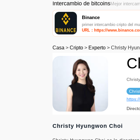
Intercambio de bitcoins
Mejor intercam
Binance
primer intercambio cripto del m
URL：https://www.binance.c
Casa
>
Cripto
>
Experto
>
Christy Hyu
C
Christ
Chri
https:/
Direct
Christy Hyungwon Choi
Christy Hyungwon Choi es la directora