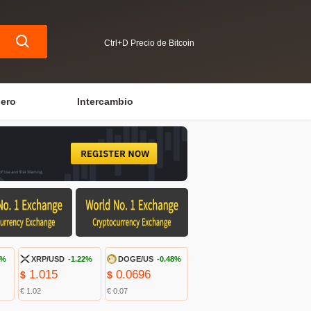
Ctrl+D Precio de Bitcoin
iero
Intercambio
5%
XRP/USD
-1.22%
DOGE/US
-0.48%
1.015
0.0696
$
$
€ 1.02
€ 0.07