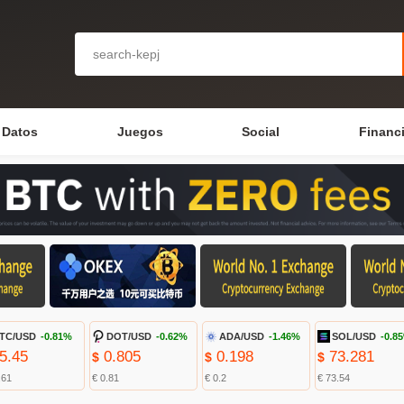
Datos
Juegos
Social
Financ
TC/USD
-0.81%
DOT/USD
-0.62%
ADA/USD
-1.46%
SOL/USD
-0.8
5.45
0.805
0.198
73.281
$
$
$
.61
€ 0.81
€ 0.2
€ 73.54