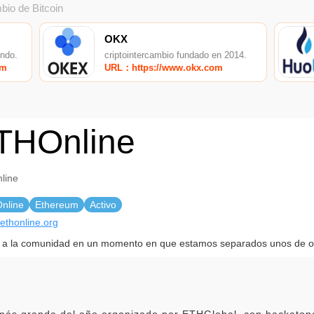
bio de Bitcoin
OKX
undo.
criptointercambio fundado en 2014.
om
URL：https://www.okx.com
THOnline
line
nline
Ethereum
Activo
/ethonline.org
 a la comunidad en un momento en que estamos separados unos de o
ás grande del año organizado por ETHGlobal, con hackatone