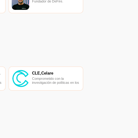
Fundador de DeFire.
ADOR
CLE,Celare
Comprometido con la
s
investigación de políticas en los
campos de las nuevas
finanzas, las finanzas
s
internacionales y los mercados
financieros.