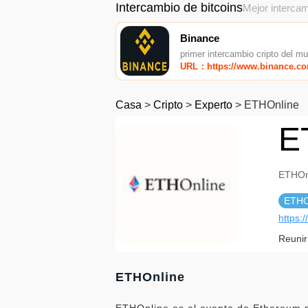
Intercambio de bitcoins
Mejor intercam
Binance
primer intercambio cripto del m
URL：https://www.binance.c
Casa
>
Cripto
>
Experto
>
ETHOnline
E
ETHOn
ETHO
https:/
Reunir
ETHOnline
ETHOnline es el evento de Ethereum m