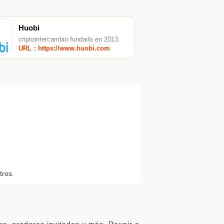
Huobi
criptointercambio fundado en 2013.
URL：https://www.huobi.com
tros.
s, oradores invitados y más. Reunir a