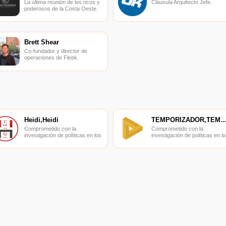
La última reunión de los ricos y
Cláusula Arquitecto Jefe.
poderosos de la Costa Oeste.
Brett Shear
Co-fundador y director de
operaciones de Fleek.
Heidi,Heidi
TEMPORIZADOR,TEMPORIZ
Comprometido con la
Comprometido con la
investigación de políticas en los
investigación de políticas en lo
campos de las nuevas
campos de las nuevas
finanzas, las finanzas
finanzas, las finanzas
internacionales y los mercados
internacionales y los mercado
financieros.
financieros.