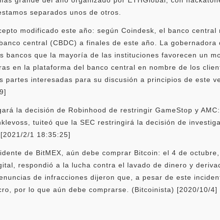
stamos separados unos de otros.
ncepto modificado este año: según Coindesk, el banco centra
banco central (CBDC) a finales de este año. La gobernadora de
os bancos que la mayoría de las instituciones favorecen un mo
eras en la plataforma del banco central en nombre de los clien
as partes interesadas para su discusión a principios de este 
9]
ará la decisión de Robinhood de restringir GameStop y AMC: 
nklevoss, tuiteó que la SEC restringirá la decisión de invest
[2021/2/1 18:35:25]
cidente de BitMEX, aún debe comprar Bitcoin: el 4 de octubr
ital, respondió a la lucha contra el lavado de dinero y deri
enuncias de infracciones dijeron que, a pesar de este inciden
o, por lo que aún debe comprarse. (Bitcoinista) [2020/10/4]