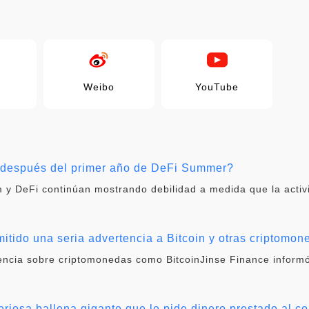
Weibo
YouTube
i después del primer año de DeFi Summer?
 y DeFi continúan mostrando debilidad a medida que la activ
itido una seria advertencia a Bitcoin y otras criptomon
tencia sobre criptomonedas como BitcoinJinse Finance informó
eriosa ballena gigante que le pide dinero prestado al co