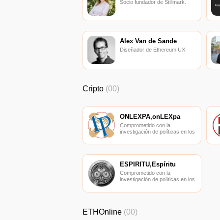
Socio fundador de Stillmark.
Alex Van de Sande
Diseñador de Ethereum UX.
Cripto
(00)
ONLEXPA,onLEXpa
Comprometido con la
investigación de políticas en los
campos de las nuevas
finanzas, las finanzas
internacionales y los mercados
financieros.
ESPÍRITU,Espíritu
Comprometido con la
investigación de políticas en los
campos de las nuevas
finanzas, las finanzas
internacionales y los mercados
financieros.
ETHOnline
(00)