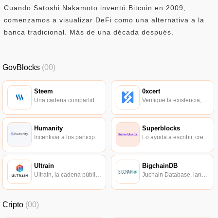
Cuando Satoshi Nakamoto inventó Bitcoin en 2009,
comenzamos a visualizar DeFi como una alternativa a la
banca tradicional. Más de una década después.
GovBlocks
(00)
Steem
0xcert
Una cadena compartida de alto rendimiento, la primera aplicación de la cadena es un producto social de contenido original.
Verifique la existencia, la autenticidad y la propiedad de activos digitales únicos en la cadena de bloques.
Humanity
Superblocks
Incentivar a los participantes económicos a mantener el registro y verificación de identidad en un entorno descentralizado.
Lo ayuda a escribir, crear e implementar contratos inteligentes y aplicaciones distribuidas.
Ultrain
BigchainDB
Ultrain, la cadena pública de cadena de bloques de última generación, ha resuelto por completo los problemas de rendimiento que aquejaban a las cadenas de bloques tradicionales.
Juchain Database, lanzó la base de datos de cadena de bloques IPDB de clase mundial.
Cripto
(00)