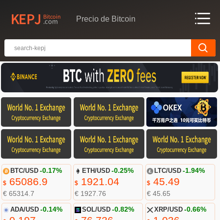
Precio de Bitcoin
BTC/USD
-0.17%
ETH/USD
-0.25%
LTC/USD
-1.94%
65086.9
1921.04
45.49
$
$
$
€ 65314.7
€ 1927.76
€ 45.65
ADA/USD
-0.14%
SOL/USD
-0.82%
XRP/USD
-0.66%