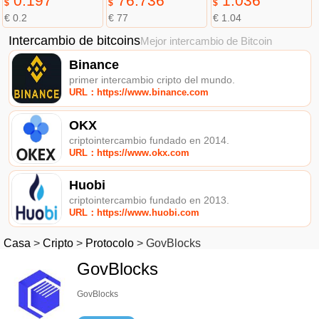
0.197
76.736
1.036
$
$
$
€ 0.2
€ 77
€ 1.04
Intercambio de bitcoins
Mejor intercambio de Bitcoin
Binance
primer intercambio cripto del mundo.
URL：https://www.binance.com
OKX
criptointercambio fundado en 2014.
URL：https://www.okx.com
Huobi
criptointercambio fundado en 2013.
URL：https://www.huobi.com
Casa
>
Cripto
>
Protocolo
>
GovBlocks
GovBlocks
GovBlocks