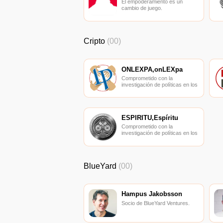
El empoderamiento es un
cambio de juego.
Cripto
(00)
ONLEXPA,onLEXpa
Comprometido con la
investigación de políticas en los
campos de las nuevas
finanzas, las finanzas
internacionales y los mercados
financieros.
ESPÍRITU,Espíritu
Comprometido con la
investigación de políticas en los
campos de las nuevas
finanzas, las finanzas
internacionales y los mercados
financieros.
BlueYard
(00)
Hampus Jakobsson
Socio de BlueYard Ventures.