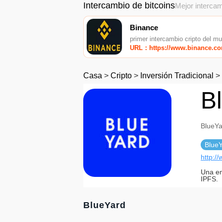
Intercambio de bitcoins
Mejor intercam
Binance
primer intercambio cripto del m
URL：https://www.binance.c
Casa
>
Cripto
>
Inversión Tradicional
>
B
BlueYa
Blue
http:/
Una em
IPFS.
BlueYard