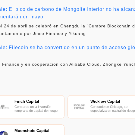
e: El pico de carbono de Mongolia Interior no ha alcanz
lementarán en mayo
el 24 de abril se celebró en Chengdu la "Cumbre Blockchain d
juntamente por Jinse Finance y Yikuang.
e: Filecoin se ha convertido en un punto de acceso glo
n Finance y en cooperación con Alibaba Cloud, Zhongke Yunc
Finch Capital
Wicklow Capital
Centrarse en la inversión
Con sede en Chicago, se
temprana de capital de riesgo
especializa en capital de riesg
en Europa y el sudeste asiático.
de última etapa.
Moonshots Capital