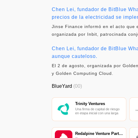
Chen Lei, fundador de BitBlue Whal
precios de la electricidad se imp
Jinse Finance informó en el acto que 
organizada por Inbit, patrocinada con
Chen Lei, fundador de BitBlue Whal
aunque cauteloso.
El 2 de agosto, organizada por Golde
y Golden Computing Cloud.
BlueYard
(00)
Trinity Ventures
Una firma de capital de riesgo
en etapa inicial con una larga
historia.
Redalpine Venture Partners