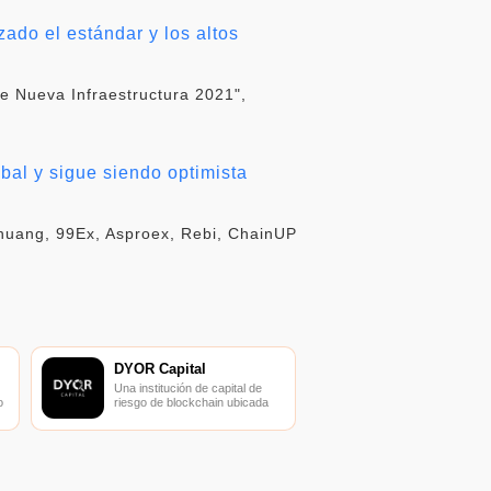
ado el estándar y los altos
e Nueva Infraestructura 2021",
bal y sigue siendo optimista
huang, 99Ex, Asproex, Rebi, ChainUP
DYOR Capital
Una institución de capital de
o
riesgo de blockchain ubicada
en Singapur.