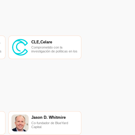
ADOR
CLE,Celare
Comprometido con la
s
investigación de políticas en los
campos de las nuevas
finanzas, las finanzas
s
internacionales y los mercados
financieros.
Jason D. Whitmire
Co-fundador de BlueYard
Capital.