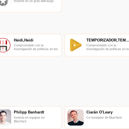
Invierte en un gran liderazgo.
Heidi,Heidi
TEMPORIZADOR,TEMPORIZ
Comprometido con la
Comprometido con la
investigación de políticas en los
investigación de políticas en lo
campos de las nuevas
campos de las nuevas
finanzas, las finanzas
finanzas, las finanzas
internacionales y los mercados
internacionales y los mercado
financieros.
financieros.
Philipp Banhardt
Ciarán O'Leary
Invierta en equipos en
Co-fundador de BlueYard.
BlueYard.