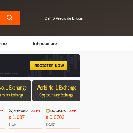
Ctrl+D Precio de Bitcoin
iero
Intercambio
7%
XRP/USD
+0.91%
DOGE/US
+0.6%
1.037
0.0703
$
$
€ 1.04
€ 0.07