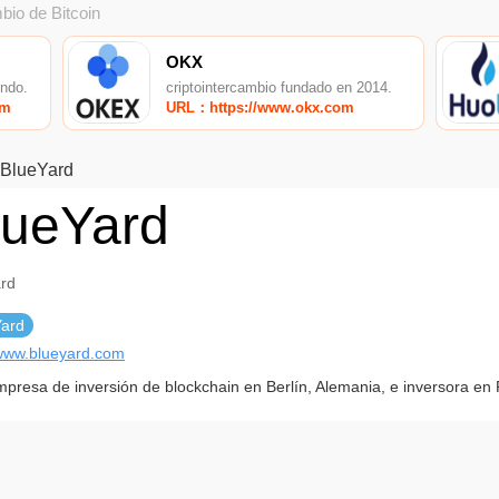
bio de Bitcoin
OKX
undo.
criptointercambio fundado en 2014.
om
URL：https://www.okx.com
BlueYard
lueYard
rd
Yard
/www.blueyard.com
presa de inversión de blockchain en Berlín, Alemania, e inversora en 