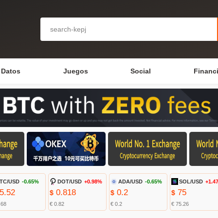
Datos
Juegos
Social
Financ
TC/USD
-0.65%
DOT/USD
+0.98%
ADA/USD
-0.65%
SOL/USD
+1.4
5.52
0.818
0.2
75
$
$
$
.68
€ 0.82
€ 0.2
€ 75.26