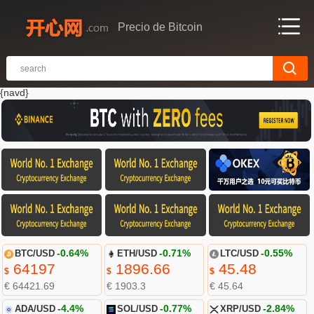
Precio de Bitcoin
{navd}
BTC/USD
-0.64%
ETH/USD
-0.71%
LTC/USD
-0.55%
64197
1896.66
45.48
$
$
$
€ 64421.69
€ 1903.3
€ 45.64
ADA/USD
-4.4%
SOL/USD
-0.77%
XRP/USD
-2.84%