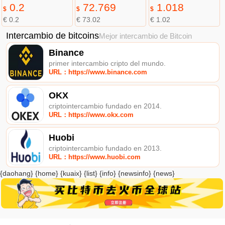
0.2
72.769
1.018
$
$
$
€ 0.2
€ 73.02
€ 1.02
Intercambio de bitcoins
Mejor intercambio de Bitcoin
Binance
primer intercambio cripto del mundo.
URL：https://www.binance.com
OKX
criptointercambio fundado en 2014.
URL：https://www.okx.com
Huobi
criptointercambio fundado en 2013.
URL：https://www.huobi.com
{daohang} {home} {kuaix} {list} {info} {newsinfo} {news}