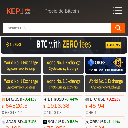
Precio de Bitcoin
BTC/USD
-0.41%
ETH/USD
-0.44%
LTC/USD
+0.22%
64820.3
1913.38
45.94
$
$
$
€ 65047.17
€ 1920.08
€ 46.1
ADA/USD
-0.74%
SOL/USD
-0.53%
XRP/USD
-1.11%