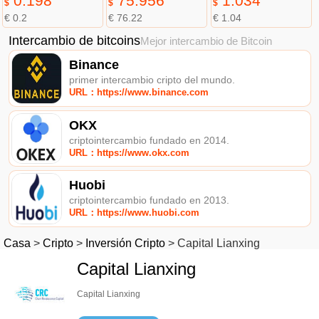
0.198
75.956
1.034
$
$
$
€ 0.2
€ 76.22
€ 1.04
Intercambio de bitcoins
Mejor intercambio de Bitcoin
Binance
primer intercambio cripto del mundo.
URL：https://www.binance.com
OKX
criptointercambio fundado en 2014.
URL：https://www.okx.com
Huobi
criptointercambio fundado en 2013.
URL：https://www.huobi.com
Casa
>
Cripto
>
Inversión Cripto
>
Capital Lianxing
Capital Lianxing
Capital Lianxing