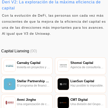
Deri V2: La exploración de la máxima eficiencia de
capital
Con la evolución de DeFi, las personas son cada vez más
conscientes de que la mejora de la eficiencia del capital es
una de las direcciones más importantes para los avances.
Al igual que V3 de Uniswap.
Capital Lianxing
(00)
Carnaby Capital
Shomei Capital
Invierta en proyectos y talentos de blockchain con ideas disruptivas.
Agencia de consultoría e inversión en activos digitales cifrados.
Stellar Partnership Grant Program
LianSun Capital
El programa de financiación de socios de Stellar Development Foundation.
Haz posible lo imposible.
Anmi Jinghe
CMT Digital
Una organización de cooperación de capital de riesgo que se enfoca en empresas relacionadas con la tecnología blockchain.
Una división del Grupo CMT.