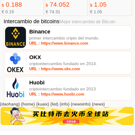
0.188
74.052
1.05
$
$
$
€ 0.19
€ 74.31
€ 1.05
Intercambio de bitcoins
Mejor intercambio de Bitcoin
Binance
primer intercambio cripto del mundo.
URL：https://www.binance.com
OKX
criptointercambio fundado en 2014.
URL：https://www.okx.com
Huobi
criptointercambio fundado en 2013.
URL：https://www.huobi.com
{daohang} {home} {kuaix} {list} {info} {newsinfo} {news}