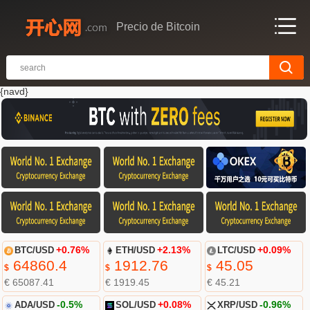
Precio de Bitcoin
{navd}
BTC/USD
+0.76%
ETH/USD
+2.13%
LTC/USD
+0.09%
64860.4
1912.76
45.05
$
$
$
€ 65087.41
€ 1919.45
€ 45.21
ADA/USD
-0.5%
SOL/USD
+0.08%
XRP/USD
-0.96%