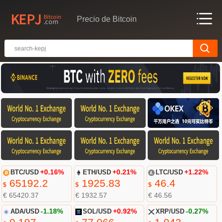
Precio de Bitcoin
BTC/USD
+0.16%
ETH/USD
+0.21%
LTC/USD
+1.22%
65192.2
1925.83
46.4
$
$
$
€ 65420.37
€ 1932.57
€ 46.56
ADA/USD
-1.18%
SOL/USD
+0.92%
XRP/USD
-0.27%