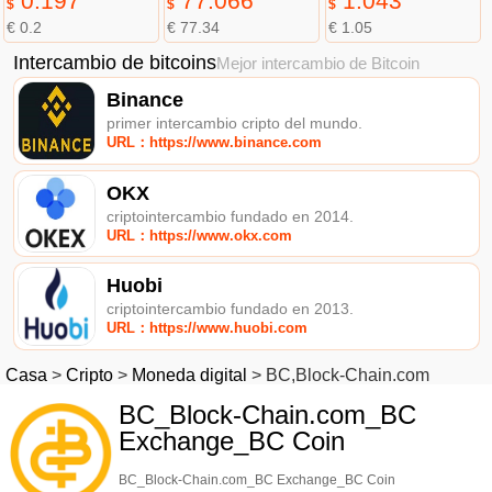
0.197
77.066
1.043
$
$
$
€ 0.2
€ 77.34
€ 1.05
Intercambio de bitcoins
Mejor intercambio de Bitcoin
Binance
primer intercambio cripto del mundo.
URL：https://www.binance.com
OKX
criptointercambio fundado en 2014.
URL：https://www.okx.com
Huobi
criptointercambio fundado en 2013.
URL：https://www.huobi.com
Casa
>
Cripto
>
Moneda digital
>
BC,Block-Chain.com
BC_Block-Chain.com_BC
Exchange_BC Coin
BC_Block-Chain.com_BC Exchange_BC Coin