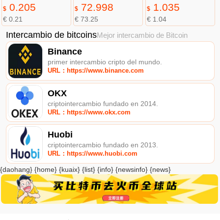
0.205
72.998
1.035
$
$
$
€ 0.21
€ 73.25
€ 1.04
Intercambio de bitcoins
Mejor intercambio de Bitcoin
Binance
primer intercambio cripto del mundo.
URL：https://www.binance.com
OKX
criptointercambio fundado en 2014.
URL：https://www.okx.com
Huobi
criptointercambio fundado en 2013.
URL：https://www.huobi.com
{daohang} {home} {kuaix} {list} {info} {newsinfo} {news}