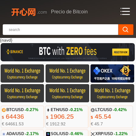
Precio de Bitcoin
{navd}
BTC/USD
-0.27%
ETH/USD
-0.21%
LTC/USD
-0.42%
64436
1906.25
45.54
$
$
$
€ 64661.53
€ 1912.92
€ 45.7
ADA/USD
-2.17%
SOL/USD
-0.46%
XRP/USD
-1.22%