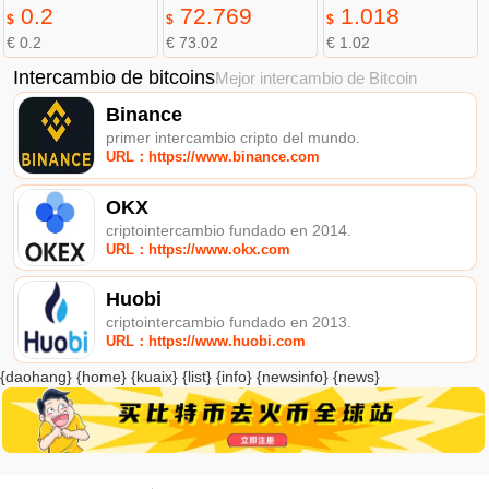
0.2
72.769
1.018
$
$
$
€ 0.2
€ 73.02
€ 1.02
Intercambio de bitcoins
Mejor intercambio de Bitcoin
Binance
primer intercambio cripto del mundo.
URL：https://www.binance.com
OKX
criptointercambio fundado en 2014.
URL：https://www.okx.com
Huobi
criptointercambio fundado en 2013.
URL：https://www.huobi.com
{daohang} {home} {kuaix} {list} {info} {newsinfo} {news}