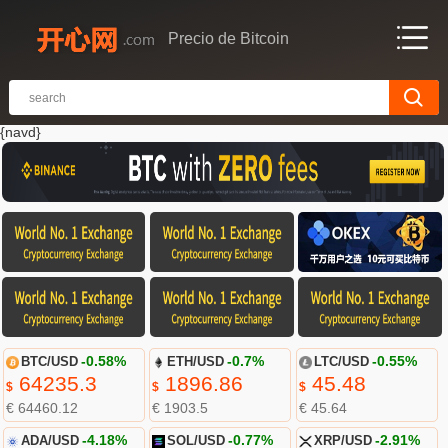
Precio de Bitcoin
{navd}
BTC/USD
-0.58%
ETH/USD
-0.7%
LTC/USD
-0.55%
64235.3
1896.86
45.48
$
$
$
€ 64460.12
€ 1903.5
€ 45.64
ADA/USD
-4.18%
SOL/USD
-0.77%
XRP/USD
-2.91%