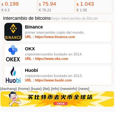
0.199
75.94
1.043
$
$
$
€ 0.2
€ 76.21
€ 1.05
Intercambio de bitcoins
Mejor intercambio de Bitcoin
Binance
primer intercambio cripto del mundo.
URL：https://www.binance.com
OKX
criptointercambio fundado en 2014.
URL：https://www.okx.com
Huobi
criptointercambio fundado en 2013.
URL：https://www.huobi.com
{daohang} {home} {kuaix} {list} {info} {newsinfo} {news}