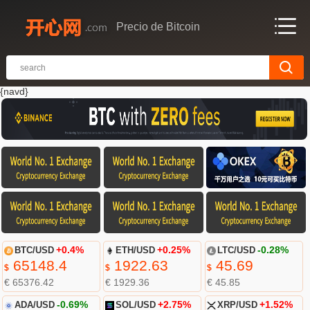
Precio de Bitcoin
{navd}
BTC/USD
+0.4%
ETH/USD
+0.25%
LTC/USD
-0.28%
65148.4
1922.63
45.69
$
$
$
€ 65376.42
€ 1929.36
€ 45.85
ADA/USD
-0.69%
SOL/USD
+2.75%
XRP/USD
+1.52%