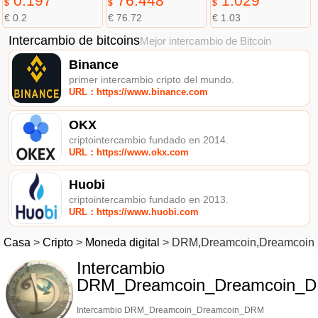
0.197
76.448
1.029
$
$
$
€ 0.2
€ 76.72
€ 1.03
Intercambio de bitcoins
Mejor intercambio de Bitcoin
Binance
primer intercambio cripto del mundo.
URL：https://www.binance.com
OKX
criptointercambio fundado en 2014.
URL：https://www.okx.com
Huobi
criptointercambio fundado en 2013.
URL：https://www.huobi.com
Casa
>
Cripto
>
Moneda digital
>
DRM,Dreamcoin,Dreamcoin
Intercambio
DRM_Dreamcoin_Dreamcoin_
Intercambio DRM_Dreamcoin_Dreamcoin_DRM