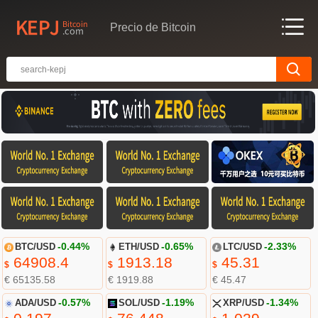
Precio de Bitcoin
BTC/USD
-0.44%
ETH/USD
-0.65%
LTC/USD
-2.33%
64908.4
1913.18
45.31
$
$
$
€ 65135.58
€ 1919.88
€ 45.47
ADA/USD
-0.57%
SOL/USD
-1.19%
XRP/USD
-1.34%