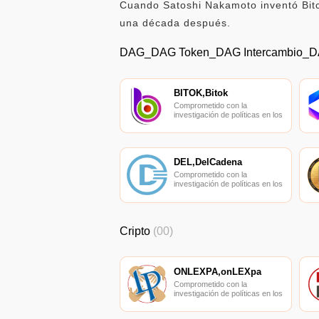
Cuando Satoshi Nakamoto inventó Bitc
una década después.
DAG_DAG Token_DAG Intercambio_
BITOK,Bitok
Comprometido con la
investigación de políticas en los
campos de las nuevas
finanzas, las finanzas
internacionales y los mercados
financieros.
DEL,DelCadena
Comprometido con la
investigación de políticas en los
campos de las nuevas
finanzas, las finanzas
internacionales y los mercados
financieros.
Cripto
(00)
ONLEXPA,onLEXpa
Comprometido con la
investigación de políticas en los
campos de las nuevas
finanzas, las finanzas