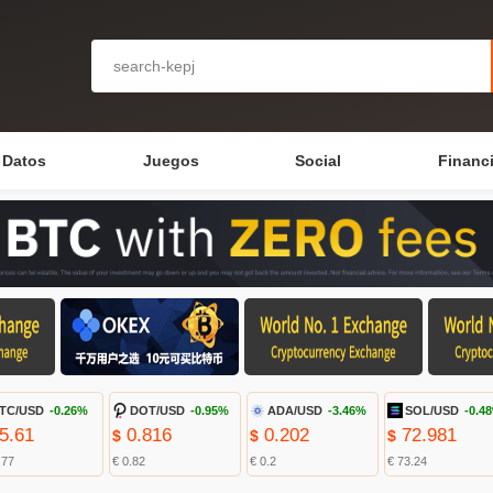
Datos
Juegos
Social
Financ
TC/USD
-0.26%
DOT/USD
-0.95%
ADA/USD
-3.46%
SOL/USD
-0.4
5.61
0.816
0.202
72.981
$
$
$
.77
€ 0.82
€ 0.2
€ 73.24