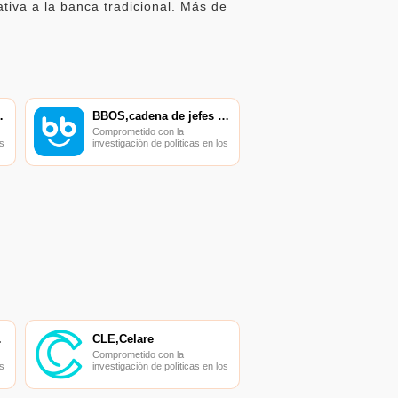
iva a la banca tradicional. Más de
ia Mocha
BBOS,cadena de jefes de negocios
Comprometido con la
s
investigación de políticas en los
campos de las nuevas
finanzas, las finanzas
s
internacionales y los mercados
financieros.
ADOR
CLE,Celare
Comprometido con la
s
investigación de políticas en los
campos de las nuevas
finanzas, las finanzas