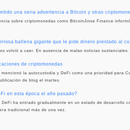
itido una seria advertencia a Bitcoin y otras criptomon
tencia sobre criptomonedas como BitcoinJinse Finance informó
eriosa ballena gigante que le pide dinero prestado al co
vos volvió a caer. En ausencia de malas noticias sustanciales.
icaciones de criptomonedas
 mencionó la autocustodia y DeFi como una prioridad para C
publicación de blog el martes.
i en esta época el año pasado?
, DeFi ha entrado gradualmente en un estado de desarrollo c
era tradicional más de una vez.