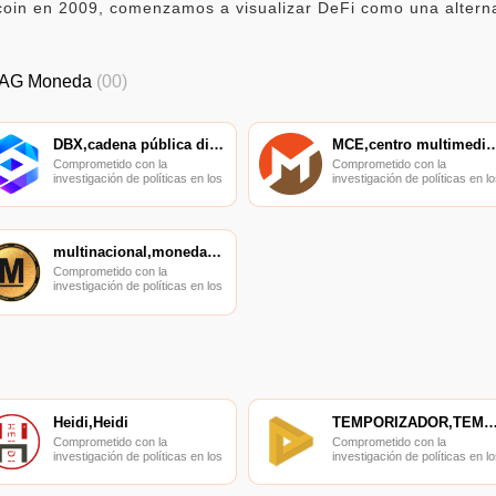
oin en 2009, comenzamos a visualizar DeFi como una alternat
DAG Moneda
(00)
DBX,cadena pública digital,DataBaseX
MCE,centro multimed
Comprometido con la
Comprometido con la
investigación de políticas en los
investigación de políticas en lo
campos de las nuevas
campos de las nuevas
finanzas, las finanzas
finanzas, las finanzas
internacionales y los mercados
internacionales y los mercado
financieros.
financieros.
multinacional,moneda principal
Comprometido con la
investigación de políticas en los
campos de las nuevas
finanzas, las finanzas
internacionales y los mercados
financieros.
Heidi,Heidi
TEMPORIZADOR,TEMPORIZ
Comprometido con la
Comprometido con la
investigación de políticas en los
investigación de políticas en lo
campos de las nuevas
campos de las nuevas
finanzas, las finanzas
finanzas, las finanzas