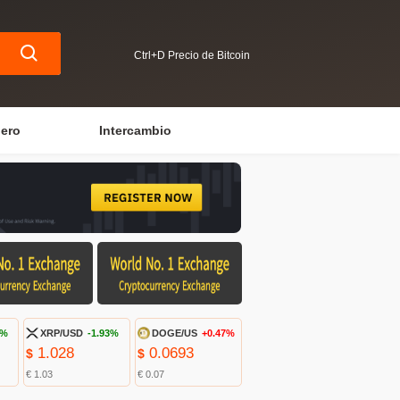
Ctrl+D Precio de Bitcoin
iero
Intercambio
8%
XRP/USD
-1.93%
DOGE/US
+0.47%
1.028
0.0693
$
$
€ 1.03
€ 0.07