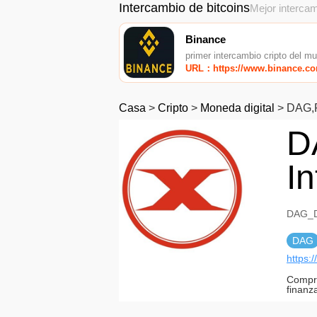
Intercambio de bitcoins
Mejor intercam
Binance
primer intercambio cripto del m
URL：https://www.binance.c
Casa
>
Cripto
>
Moneda digital
>
DAG,
D
I
DAG_D
DAG
https:
Compro
finanz