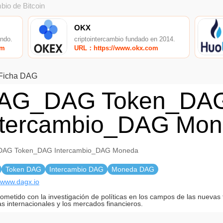
bio de Bitcoin
OKX
undo.
criptointercambio fundado en 2014.
om
URL：https://www.okx.com
Ficha DAG
AG_DAG Token_DA
ntercambio_DAG Mo
AG Token_DAG Intercambio_DAG Moneda
Token DAG
Intercambio DAG
Moneda DAG
//www.dagx.io
metido con la investigación de políticas en los campos de las nuevas 
as internacionales y los mercados financieros.