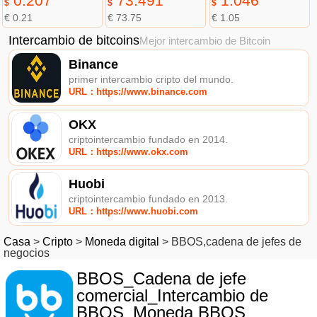
0.207
73.491
1.046
$
$
$
€ 0.21
€ 73.75
€ 1.05
Intercambio de bitcoins
Mejor intercambio de Bitcoin
Binance
primer intercambio cripto del mundo.
URL：https://www.binance.com
OKX
criptointercambio fundado en 2014.
URL：https://www.okx.com
Huobi
criptointercambio fundado en 2013.
URL：https://www.huobi.com
Casa
>
Cripto
>
Moneda digital
>
BBOS,cadena de jefes de
negocios
BBOS_Cadena de jefe
comercial_Intercambio de
BBOS_Moneda BBOS