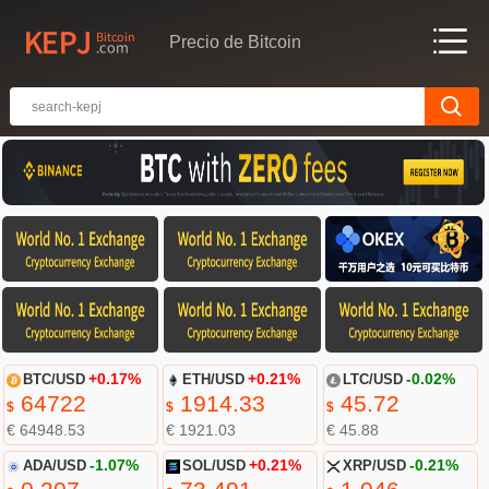
Precio de Bitcoin
BTC/USD
+0.17%
ETH/USD
+0.21%
LTC/USD
-0.02%
64722
1914.33
45.72
$
$
$
€ 64948.53
€ 1921.03
€ 45.88
ADA/USD
-1.07%
SOL/USD
+0.21%
XRP/USD
-0.21%