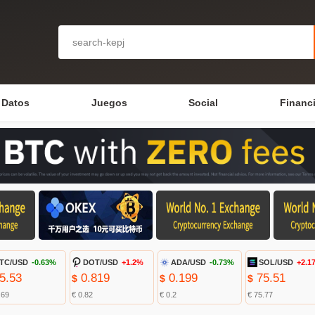
Datos
Juegos
Social
Financ
TC/USD
-0.63%
DOT/USD
+1.2%
ADA/USD
-0.73%
SOL/USD
+2.1
5.53
0.819
0.199
75.51
$
$
$
.69
€ 0.82
€ 0.2
€ 75.77