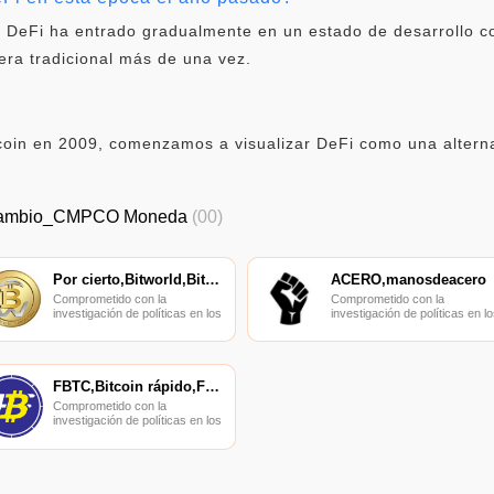
, DeFi ha entrado gradualmente en un estado de desarrollo c
era tradicional más de una vez.
oin en 2009, comenzamos a visualizar DeFi como una alternat
ambio_CMPCO Moneda
(00)
Por cierto,Bitworld,BitcoinWorld
ACERO,manosdeacero
Comprometido con la
Comprometido con la
investigación de políticas en los
investigación de políticas en lo
campos de las nuevas
campos de las nuevas
finanzas, las finanzas
finanzas, las finanzas
internacionales y los mercados
internacionales y los mercado
financieros.
financieros.
FBTC,Bitcoin rápido,FBTC
Comprometido con la
investigación de políticas en los
campos de las nuevas
finanzas, las finanzas
internacionales y los mercados
financieros.