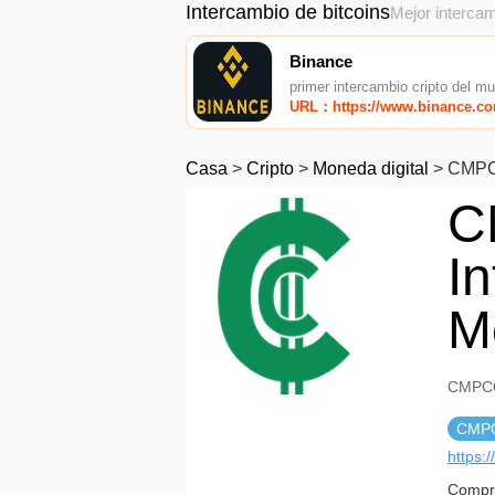
Intercambio de bitcoins
Mejor intercam
Binance
primer intercambio cripto del m
URL：https://www.binance.c
Casa
>
Cripto
>
Moneda digital
>
CMPC
C
I
M
CMPCO
CMP
https:
Compro