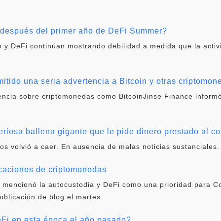
i después del primer año de DeFi Summer?
 y DeFi continúan mostrando debilidad a medida que la activ
itido una seria advertencia a Bitcoin y otras criptomon
tencia sobre criptomonedas como BitcoinJinse Finance informó
eriosa ballena gigante que le pide dinero prestado al co
vos volvió a caer. En ausencia de malas noticias sustanciales.
icaciones de criptomonedas
 mencionó la autocustodia y DeFi como una prioridad para C
publicación de blog el martes.
i en esta época el año pasado?