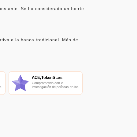
onstante. Se ha considerado un fuerte
iva a la banca tradicional. Más de
ACE,TokenStars
Comprometido con la
s
investigación de políticas en los
campos de las nuevas
finanzas, las finanzas
s
internacionales y los mercados
financieros.