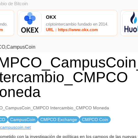
bio de Bitcoin
OKX
undo.
criptointercambio fundado en 2014.
om
URL：https://www.okx.com
O,CampusCoin
MPCO_CampusCoi
ntercambio_CMPCO
oneda
_CampusCoin_CMPCO Intercambio_CMPCO Moneda
CO
CampusCoin
CMPCO Exchange
CMPCO Coin
//campuscoin.net
metido con la investigación de políticas en los campos de las nuevas 