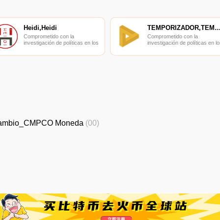
Heidi,Heidi
TEMPORIZADOR,TEMPORIZ
Comprometido con la
Comprometido con la
investigación de políticas en los
investigación de políticas en lo
campos de las nuevas
campos de las nuevas
finanzas, las finanzas
finanzas, las finanzas
internacionales y los mercados
internacionales y los mercado
financieros.
financieros.
ambio_CMPCO Moneda
(00)