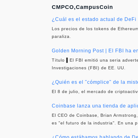
CMPCO,CampusCoin
¿Cuál es el estado actual de DeF
Los precios de los tokens de Ethereum
paraliza.
Golden Morning Post | El FBI ha em
Título ▌El FBI emitió una seria adver
Investigaciones (FBI) de EE. UU.
¿Quién es el "cómplice" de la mist
El 8 de julio, el mercado de criptoacti
Coinbase lanza una tienda de apl
El CEO de Coinbase, Brian Armstrong,
es "el futuro de la industria". En una 
¿Cómo estábamos hablando de DeF