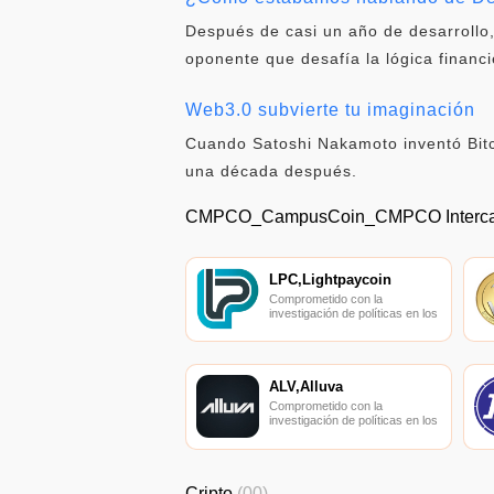
Después de casi un año de desarrollo
oponente que desafía la lógica financi
Web3.0 subvierte tu imaginación
Cuando Satoshi Nakamoto inventó Bitc
una década después.
CMPCO_CampusCoin_CMPCO Interc
LPC,Lightpaycoin
Comprometido con la
investigación de políticas en los
campos de las nuevas
finanzas, las finanzas
internacionales y los mercados
financieros.
ALV,Alluva
Comprometido con la
investigación de políticas en los
campos de las nuevas
finanzas, las finanzas
internacionales y los mercados
financieros.
Cripto
(00)