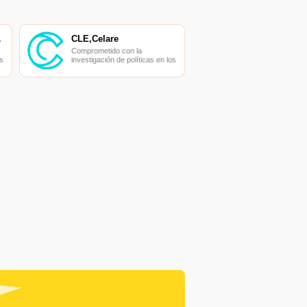
ADOR
CLE,Celare
Comprometido con la
s
investigación de políticas en los
campos de las nuevas
finanzas, las finanzas
s
internacionales y los mercados
financieros.