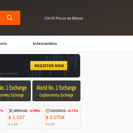
Ctrl+D Precio de Bitcoin
iero
Intercambio
7%
XRP/USD
+0.98%
DOGE/US
+0.73%
1.037
0.0704
$
$
€ 1.04
€ 0.07