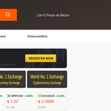
Ctrl+D Precio de Bitcoin
iero
Intercambio
9%
XRP/USD
-2.65%
DOGE/US
-0.14%
1.02
0.0689
$
$
€ 1.02
€ 0.07