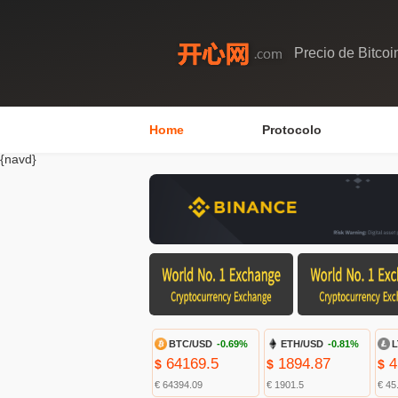
Precio de Bitcoi
Home
Protocolo
{navd}
BTC/USD
-0.69%
ETH/USD
-0.81%
L
64169.5
1894.87
4
$
$
$
€ 64394.09
€ 1901.5
€ 45