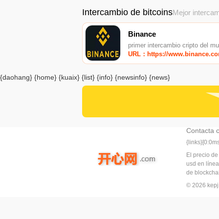
Intercambio de bitcoins
Mejor intercam
Binance
primer intercambio cripto del m
URL：https://www.binance.c
{daohang} {home} {kuaix} {list} {info} {newsinfo} {news}
Contacta 
{links}[0:0
El precio de
usd en línea
de blockchai
© 2026 ke