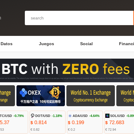
n
Datos
Juegos
Social
Financ
TC/USD
-0.79%
DOT/USD
-1.18%
ADA/USD
-4.64%
SOL/USD
-0.8
5.37
0.814
0.199
72.683
$
$
$
.53
€ 0.82
€ 0.2
€ 72.94