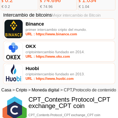
0.2
74.696
1.034
$
$
$
€ 0.2
€ 74.96
€ 1.04
Intercambio de bitcoins
Mejor intercambio de Bitcoin
Binance
primer intercambio cripto del mundo.
URL：https://www.binance.com
OKX
criptointercambio fundado en 2014.
URL：https://www.okx.com
Huobi
criptointercambio fundado en 2013.
URL：https://www.huobi.com
Casa
>
Cripto
>
Moneda digital
>
CPT,Protocolo de contenido
CPT_Contents Protocol_CPT
exchange_CPT coin
CPT_Contents Protocol_CPT exchange_CPT coin