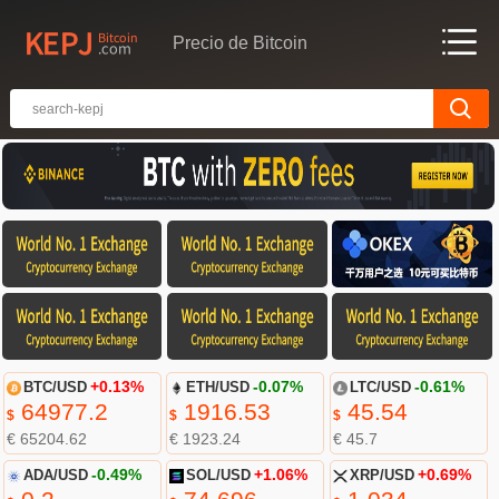
Precio de Bitcoin
BTC/USD
+0.13%
ETH/USD
-0.07%
LTC/USD
-0.61%
64977.2
1916.53
45.54
$
$
$
€ 65204.62
€ 1923.24
€ 45.7
ADA/USD
-0.49%
SOL/USD
+1.06%
XRP/USD
+0.69%