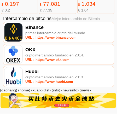
0.197
77.081
1.034
$
$
$
€ 0.2
€ 77.35
€ 1.04
Intercambio de bitcoins
Mejor intercambio de Bitcoin
Binance
primer intercambio cripto del mundo.
URL：https://www.binance.com
OKX
criptointercambio fundado en 2014.
URL：https://www.okx.com
Huobi
criptointercambio fundado en 2013.
URL：https://www.huobi.com
{daohang} {home} {kuaix} {list} {info} {newsinfo} {news}