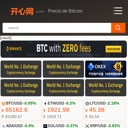
Precio de Bitcoin
{navd}
BTC/USD
-0.05%
ETH/USD
-0.2%
LTC/USD
-2.18%
65162.6
1921.98
45.38
$
$
$
€ 65390.67
€ 1928.71
€ 45.54
ADA/USD
-0.4%
SOL/USD
-0.37%
XRP/USD
-0.83%