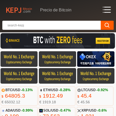
Precio de Bitcoin
BTC/USD
-0.13%
ETH/USD
-0.28%
LTC/USD
-0.92%
64805.3
1912.49
45.4
$
$
$
€ 65032.12
€ 1919.18
€ 45.56
ADA/USD
-0.99%
SOL/USD
-0.47%
XRP/USD
-0.6%