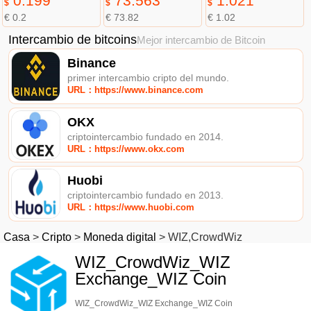
0.199
73.563
1.021
$
$
$
€ 0.2
€ 73.82
€ 1.02
Intercambio de bitcoins
Mejor intercambio de Bitcoin
Binance
primer intercambio cripto del mundo.
URL：https://www.binance.com
OKX
criptointercambio fundado en 2014.
URL：https://www.okx.com
Huobi
criptointercambio fundado en 2013.
URL：https://www.huobi.com
Casa
>
Cripto
>
Moneda digital
>
WIZ,CrowdWiz
WIZ_CrowdWiz_WIZ
Exchange_WIZ Coin
WIZ_CrowdWiz_WIZ Exchange_WIZ Coin