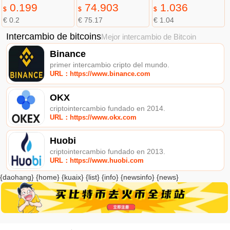
0.199
74.903
1.036
$
$
$
€ 0.2
€ 75.17
€ 1.04
Intercambio de bitcoins
Mejor intercambio de Bitcoin
Binance
primer intercambio cripto del mundo.
URL：https://www.binance.com
OKX
criptointercambio fundado en 2014.
URL：https://www.okx.com
Huobi
criptointercambio fundado en 2013.
URL：https://www.huobi.com
{daohang} {home} {kuaix} {list} {info} {newsinfo} {news}