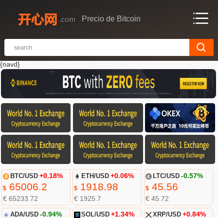
Precio de Bitcoin
{navd}
BTC/USD
+0.18%
ETH/USD
+0.06%
LTC/USD
-0.57%
65006.2
1918.98
45.56
$
$
$
€ 65233.72
€ 1925.7
€ 45.72
ADA/USD
-0.94%
SOL/USD
+1.34%
XRP/USD
+0.84%