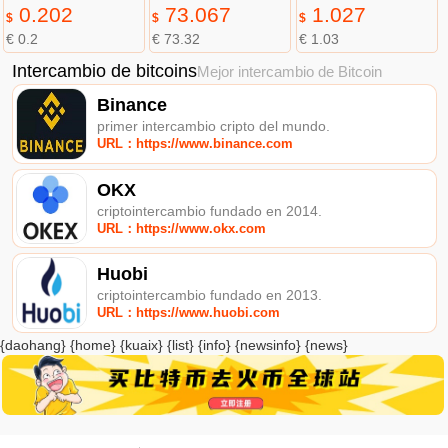
0.202
73.067
1.027
$
$
$
€ 0.2
€ 73.32
€ 1.03
Intercambio de bitcoins
Mejor intercambio de Bitcoin
Binance
primer intercambio cripto del mundo.
URL：https://www.binance.com
OKX
criptointercambio fundado en 2014.
URL：https://www.okx.com
Huobi
criptointercambio fundado en 2013.
URL：https://www.huobi.com
{daohang} {home} {kuaix} {list} {info} {newsinfo} {news}