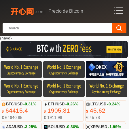
Precio de Bitcoin
{navd}
BTC/USD
-0.31%
ETH/USD
-0.26%
LTC/USD
-0.24%
64415.4
1905.31
45.62
$
$
$
€ 64640.85
€ 1911.98
€ 45.78
ADA/USD
-3.25%
SOL/USD
-0.36%
XRP/USD
-1.99%