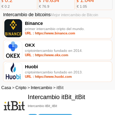
0.2
76.634
1.044
$
$
$
€ 0.2
€ 76.9
€ 1.05
Intercambio de bitcoins
Mejor intercambio de Bitcoin
Binance
primer intercambio cripto del mundo.
URL：https://www.binance.com
OKX
criptointercambio fundado en 2014.
URL：https://www.okx.com
Huobi
criptointercambio fundado en 2013.
URL：https://www.huobi.com
Casa
>
Cripto
>
Intercambio
>
itBit
Intercambio itBit_itBit
Intercambio itBit_itBit