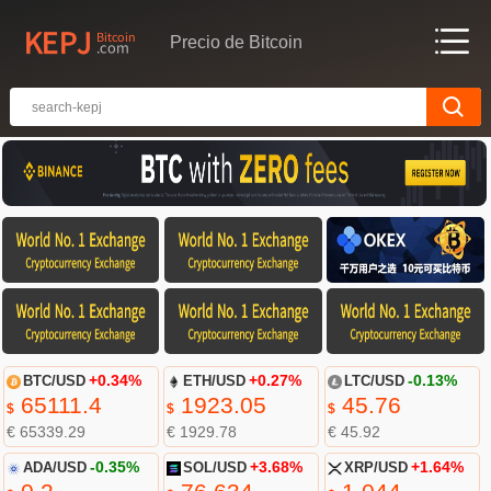
Precio de Bitcoin
BTC/USD
+0.34%
ETH/USD
+0.27%
LTC/USD
-0.13%
65111.4
1923.05
45.76
$
$
$
€ 65339.29
€ 1929.78
€ 45.92
ADA/USD
-0.35%
SOL/USD
+3.68%
XRP/USD
+1.64%