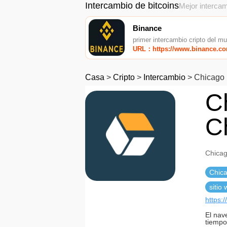
Intercambio de bitcoins
Mejor intercam
Binance
primer intercambio cripto del m
URL：https://www.binance.c
Casa
>
Cripto
>
Intercambio
>
Chicago
C
C
Chicag
Chic
sitio
https:
El nav
tiempo