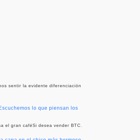
s sentir la evidente diferenciación
Escuchemos lo que piensan los
a el gran caféSi desea vender BTC.
nda capa en el chico más hermoso