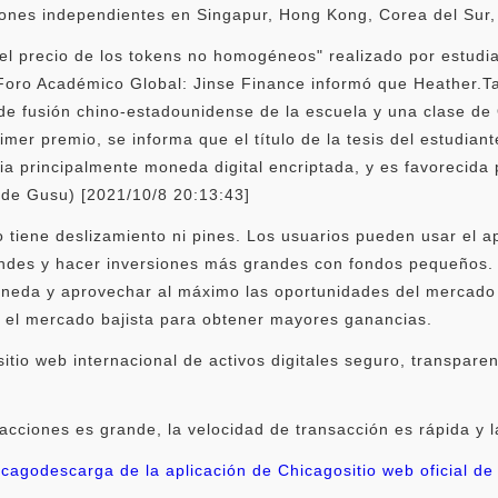
iones independientes en Singapur, Hong Kong, Corea del Sur,
el precio de los tokens no homogéneos" realizado por estudi
Foro Académico Global: Jinse Finance informó que Heather.Ta
de fusión chino-estadounidense de la escuela y una clase de
mer premio, se informa que el título de la tesis del estudiant
 principalmente moneda digital encriptada, y es favorecida p
s de Gusu) [2021/10/8 20:13:43]
tiene deslizamiento ni pines. Los usuarios pueden usar el a
ndes y hacer inversiones más grandes con fondos pequeños.
moneda y aprovechar al máximo las oportunidades del mercado
n el mercado bajista para obtener mayores ganancias.
tio web internacional de activos digitales seguro, transparent
cciones es grande, la velocidad de transacción es rápida y l
icago
descarga de la aplicación de Chicago
sitio web oficial d