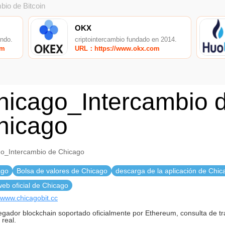
bio de Bitcoin
OKX
undo.
criptointercambio fundado en 2014.
om
URL：https://www.okx.com
hicago_Intercambio 
hicago
o_Intercambio de Chicago
ago
Bolsa de valores de Chicago
descarga de la aplicación de Chic
 web oficial de Chicago
//www.chicagobit.cc
egador blockchain soportado oficialmente por Ethereum, consulta de t
 real.