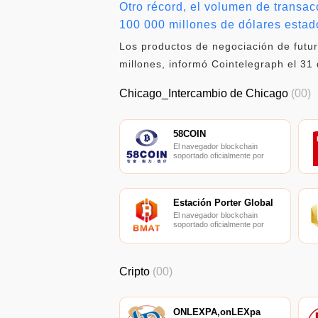
Otro récord, el volumen de transac
100 000 millones de dólares esta
Los productos de negociación de futu
millones, informó Cointelegraph el 31
Chicago_Intercambio de Chicago
(00)
58COIN
El navegador blockchain
soportado oficialmente por
Ethereum, consulta de
transacciones en tiempo real.
Estación Porter Global
El navegador blockchain
soportado oficialmente por
Ethereum, consulta de
transacciones en tiempo real.
Cripto
(00)
ONLEXPA,onLEXpa