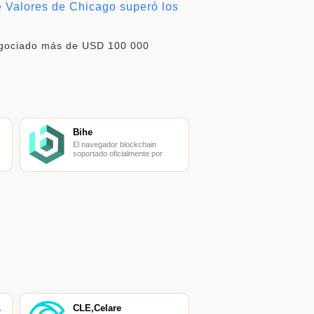
de Valores de Chicago superó los
negociado más de USD 100 000
Bihe
El navegador blockchain
soportado oficialmente por
Ethereum, consulta de
transacciones en tiempo real.
ADOR
CLE,Celare