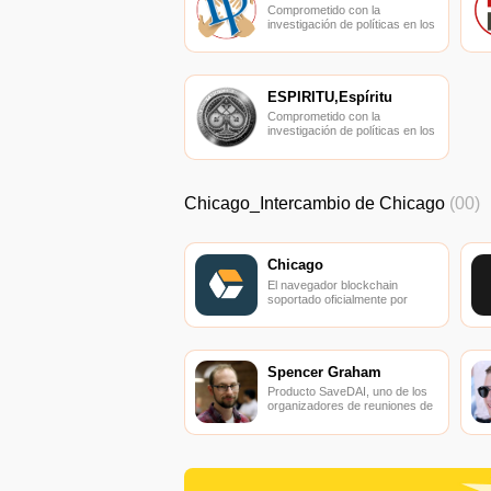
Comprometido con la
investigación de políticas en los
campos de las nuevas
finanzas, las finanzas
internacionales y los mercados
financieros.
ESPÍRITU,Espíritu
Comprometido con la
investigación de políticas en los
campos de las nuevas
finanzas, las finanzas
internacionales y los mercados
financieros.
Chicago_Intercambio de Chicago
(00)
Chicago
El navegador blockchain
soportado oficialmente por
Ethereum, consulta de
transacciones en tiempo real.
Spencer Graham
Producto SaveDAI, uno de los
organizadores de reuniones de
Chicago Ethereum.