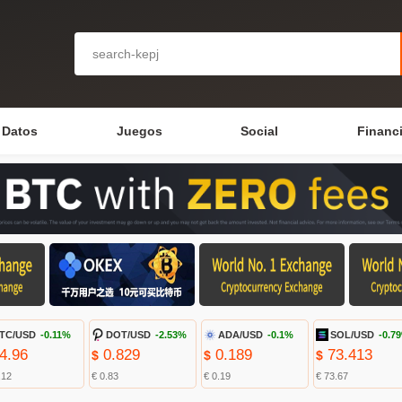
Datos
Juegos
Social
Financ
TC/USD
-0.11%
DOT/USD
-2.53%
ADA/USD
-0.1%
SOL/USD
-0.7
4.96
0.829
0.189
73.413
$
$
$
.12
€ 0.83
€ 0.19
€ 73.67