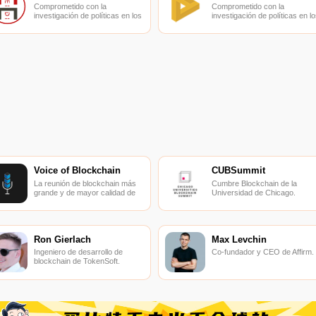
Comprometido con la
Comprometido con la
investigación de políticas en los
investigación de políticas en lo
campos de las nuevas
campos de las nuevas
finanzas, las finanzas
finanzas, las finanzas
internacionales y los mercados
internacionales y los mercado
financieros.
financieros.
Voice of Blockchain
CUBSummit
La reunión de blockchain más
Cumbre Blockchain de la
grande y de mayor calidad de
Universidad de Chicago.
Chicago hasta la fecha.
Ron Gierlach
Max Levchin
Ingeniero de desarrollo de
Co-fundador y CEO de Affirm.
blockchain de TokenSoft.