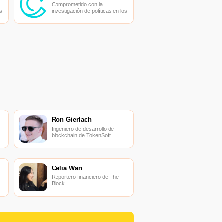
Comprometido con la
s
investigación de políticas en los
campos de las nuevas
finanzas, las finanzas
s
internacionales y los mercados
financieros.
Ron Gierlach
Ingeniero de desarrollo de
blockchain de TokenSoft.
Celia Wan
Reportero financiero de The
Block.