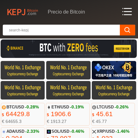
Precio de Bitcoin
BTC/USD
-0.28%
ETH/USD
-0.19%
LTC/USD
-0.26%
64429.8
1906.6
45.61
$
$
$
€ 64655.3
€ 1913.27
€ 45.77
ADA/USD
-2.33%
SOL/USD
-0.46%
XRP/USD
-1.46%