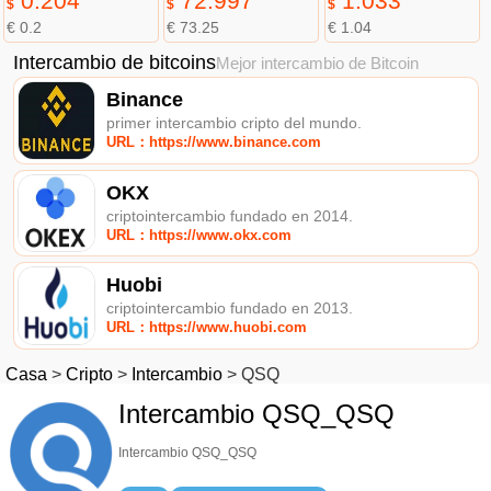
0.204
72.997
1.033
$
$
$
€ 0.2
€ 73.25
€ 1.04
Intercambio de bitcoins
Mejor intercambio de Bitcoin
Binance
primer intercambio cripto del mundo.
URL：https://www.binance.com
OKX
criptointercambio fundado en 2014.
URL：https://www.okx.com
Huobi
criptointercambio fundado en 2013.
URL：https://www.huobi.com
Casa
>
Cripto
>
Intercambio
>
QSQ
Intercambio QSQ_QSQ
Intercambio QSQ_QSQ