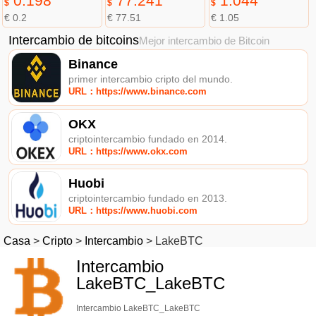
0.198
77.241
1.044
$
$
$
€ 0.2
€ 77.51
€ 1.05
Intercambio de bitcoins
Mejor intercambio de Bitcoin
Binance
primer intercambio cripto del mundo.
URL：https://www.binance.com
OKX
criptointercambio fundado en 2014.
URL：https://www.okx.com
Huobi
criptointercambio fundado en 2013.
URL：https://www.huobi.com
Casa
>
Cripto
>
Intercambio
>
LakeBTC
Intercambio
LakeBTC_LakeBTC
Intercambio LakeBTC_LakeBTC