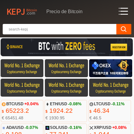
Precio de Bitcoin
BTC/USD
+0.04%
ETH/USD
-0.08%
LTC/USD
-0.11%
65223.2
1924.22
46.34
$
$
$
€ 65451.48
€ 1930.95
€ 46.5
ADA/USD
-0.07%
SOL/USD
-0.16%
XRP/USD
+0.08%