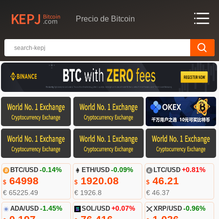
Precio de Bitcoin
BTC/USD
-0.14%
ETH/USD
-0.09%
LTC/USD
+0.81%
64998
1920.08
46.21
$
$
$
€ 65225.49
€ 1926.8
€ 46.37
ADA/USD
-1.45%
SOL/USD
+0.07%
XRP/USD
-0.96%