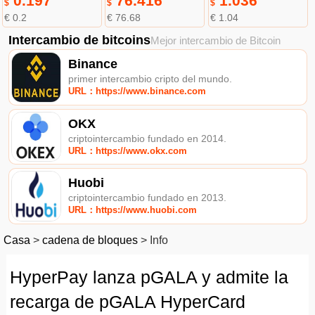
0.197
76.416
1.036
$
$
$
€ 0.2
€ 76.68
€ 1.04
Intercambio de bitcoins
Mejor intercambio de Bitcoin
Binance
primer intercambio cripto del mundo.
URL：https://www.binance.com
OKX
criptointercambio fundado en 2014.
URL：https://www.okx.com
Huobi
criptointercambio fundado en 2013.
URL：https://www.huobi.com
Casa
>
cadena de bloques
>
Info
HyperPay lanza pGALA y admite la
recarga de pGALA HyperCard