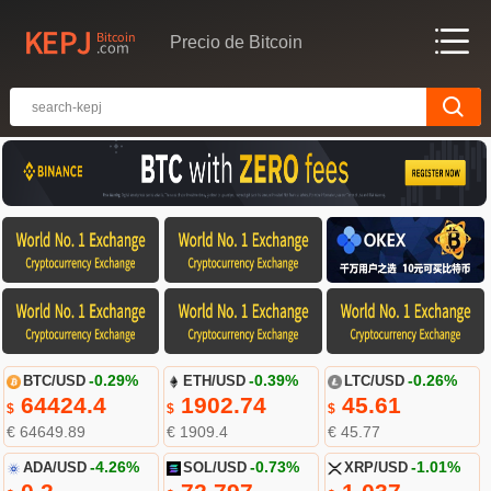
Precio de Bitcoin
BTC/USD
-0.29%
ETH/USD
-0.39%
LTC/USD
-0.26%
64424.4
1902.74
45.61
$
$
$
€ 64649.89
€ 1909.4
€ 45.77
ADA/USD
-4.26%
SOL/USD
-0.73%
XRP/USD
-1.01%