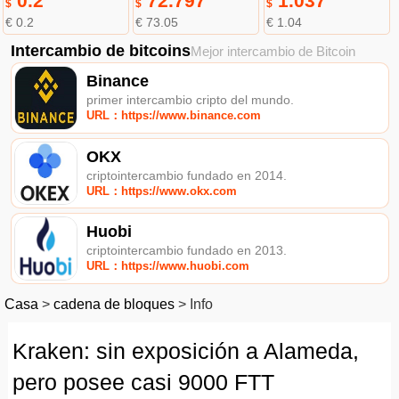
0.2
72.797
1.037
$
$
$
€ 0.2
€ 73.05
€ 1.04
Intercambio de bitcoins
Mejor intercambio de Bitcoin
Binance
primer intercambio cripto del mundo.
URL：https://www.binance.com
OKX
criptointercambio fundado en 2014.
URL：https://www.okx.com
Huobi
criptointercambio fundado en 2013.
URL：https://www.huobi.com
Casa
>
cadena de bloques
>
Info
Kraken: sin exposición a Alameda,
pero posee casi 9000 FTT