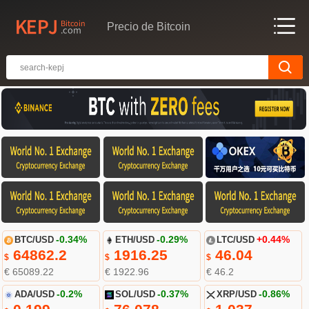
Precio de Bitcoin
BTC/USD
-0.34%
ETH/USD
-0.29%
LTC/USD
+0.44%
64862.2
1916.25
46.04
$
$
$
€ 65089.22
€ 1922.96
€ 46.2
ADA/USD
-0.2%
SOL/USD
-0.37%
XRP/USD
-0.86%