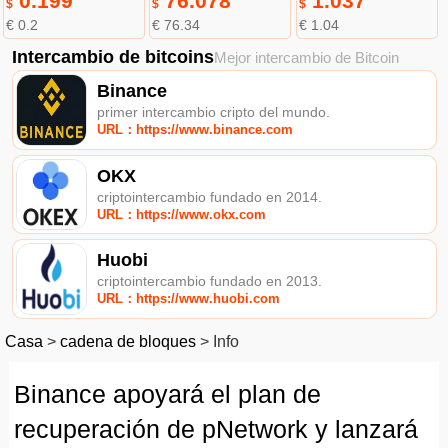
0.199
76.078
1.037
$
$
$
€ 0.2
€ 76.34
€ 1.04
Intercambio de bitcoins
Mejor intercambio de Bitcoin
Binance
primer intercambio cripto del mundo.
URL：https://www.binance.com
OKX
criptointercambio fundado en 2014.
URL：https://www.okx.com
Huobi
criptointercambio fundado en 2013.
URL：https://www.huobi.com
Casa
>
cadena de bloques
>
Info
Binance apoyará el plan de
recuperación de pNetwork y lanzará