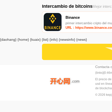
Intercambio de bitcoins
Mejor inter
Binance
primer intercambio cripto del m
URL：https://www.binance.c
{daohang} {home} {kuaix} {list} {info} {newsinfo} {news}
Contacta 
{links}[0:4
El precio de
usd en línea
de blockchai
© 2026 ke