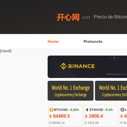
Precio de Bitcoi
Home
Protocolo
{navd}
BTC/USD
-0.22%
ETH/USD
-0.1%
L
64469.5
1908.4
4
$
$
$
€ 64695.14
€ 1915.08
€ 45