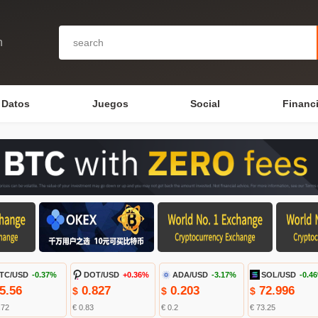
n
Datos
Juegos
Social
Financ
TC/USD
-0.37%
DOT/USD
+0.36%
ADA/USD
-3.17%
SOL/USD
-0.4
5.56
0.827
0.203
72.996
$
$
$
.72
€ 0.83
€ 0.2
€ 73.25