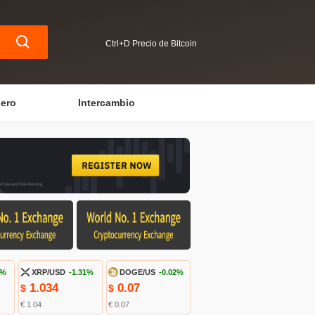
Ctrl+D Precio de Bitcoin
iero
Intercambio
6%
XRP/USD
-1.31%
DOGE/US
-0.02%
1.034
0.07
$
$
€ 1.04
€ 0.07